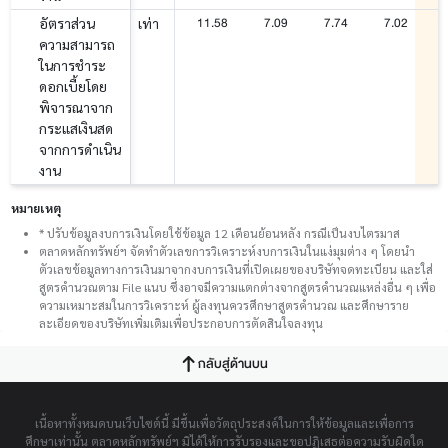
11.58
7.09
7.74
7.02
1
อัตราส่วน
เท่า
ความสามารถ
ในการชำระ
ดอกเบี้ยโดย
พิจารณาจาก
กระแสเงินสด
จากการดำเนิน
งาน
หมายเหตุ
* ปรับข้อมูลงบการเงินโดยใช้ข้อมูล 12 เดือนย้อนหลัง กรณีเป็นงบไตรมาส
ตลาดหลักทรัพย์ฯ จัดทำตัวเลขการวิเคราะห์งบการเงินในแง่มุมต่าง ๆ โดยนำ
ตัวเลขข้อมูลทางการเงินมาจากงบการเงินที่เปิดเผยของบริษัทจดทะเบียน และใส่
สูตรคำนวณตาม File แนบ ซึ่งอาจมีความแตกต่างจากสูตรคำนวณแหล่งอื่น ๆ เพื่อ
ความเหมาะสมในการวิเคราะห์ ผู้ลงทุนควรศึกษาสูตรคำนวณ และศึกษาราย
ละเอียดของบริษัทเพิ่มเติมเพื่อประกอบการตัดสินใจลงทุน
กลับสู่ด้านบน
เนื้อหาทั้งหมดบนเว็บไซต์นี้ มีขึ้นเพื่อวัตถุประสงค์ในการให้ข้อมูลและเพื่อการ
ศึกษาเท่านั้น ตลาดหลักทรัพย์ฯ มิได้ให้การรับรองและขอปฏิเสธต่อความรับผิดใด