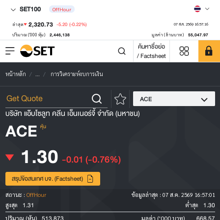
SET100
OffHour
2,320.73
-5.20
(-0.22%)
ล่าสุด
07 ส.ค. 2569 16:57:16
2,446,138
55,047.97
ปริมาณ ('000 หุ้น)
มูลค่า (ล้านบาท)
ค้นหาชื่อย่อ
/ Factsheet
หน้าหลัก
...
การวิเคราะห์งบการเงิน
ACE
บริษัท แอ๊บโซลูท คลีน เอ็นเนอร์จี้ จำกัด (มหาชน)
ACE
หุ้น
1.30
-0.01
(-0.76%)
สรุปข้อสนเทศ บจ. (Factsheet)
สถานะ :
OffHour
ข้อมูลล่าสุด :
07 ส.ค. 2569 16:57:01
1.31
1.30
สูงสุด
ต่ำสุด
513,873
668.57
ปริมาณ (หุ้น)
มูลค่า ('000 บาท)