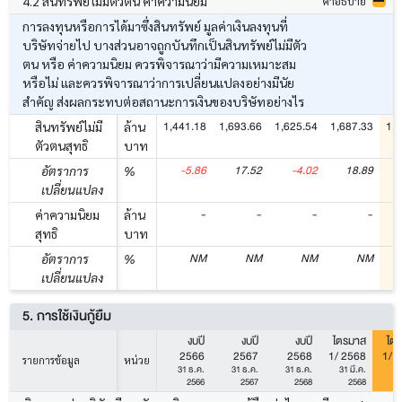
4.2 สินทรัพย์ไม่มีตัวตน ค่าความนิยม
คำอธิบาย
การลงทุนหรือการได้มาซึ่งสินทรัพย์ มูลค่าเงินลงทุนที่
บริษัทจ่ายไป บางส่วนอาจถูกบันทึกเป็นสินทรัพย์ไม่มีตัว
ตน หรือ ค่าความนิยม ควรพิจารณาว่ามีความเหมาะสม
หรือไม่ และควรพิจารณาว่าการเปลี่ยนแปลงอย่างมีนัย
สำคัญ ส่งผลกระทบต่อสถานะการเงินของบริษัทอย่างไร
1,441.18
1,693.66
1,625.54
1,687.33
1,6
สินทรัพย์ไม่มี
ล้าน
ตัวตนสุทธิ
บาท
-5.86
17.52
-4.02
18.89
อัตราการ
%
เปลี่ยนแปลง
-
-
-
-
ค่าความนิยม
ล้าน
สุทธิ
บาท
NM
NM
NM
NM
อัตราการ
%
เปลี่ยนแปลง
5. การใช้เงินกู้ยืม
งบปี
งบปี
งบปี
ไตรมาส
ไต
2566
2567
2568
1/ 2568
1/ 
รายการข้อมูล
หน่วย
31 ธ.ค.
31 ธ.ค.
31 ธ.ค.
31 มี.ค.
31
2566
2567
2568
2568