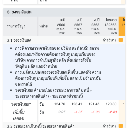
3. วงจรเงินสด
งบปี
งบปี
งบปี
ไตรมาส
ไต
2566
2567
2568
1/ 2568
1/ 
รายการข้อมูล
หน่วย
31 ธ.ค.
31 ธ.ค.
31 ธ.ค.
31 มี.ค.
31
2566
2567
2568
2568
3.1 วงจรเงินสด
คำอธิบาย
การพิจารณาวงจรเงินสดของบริษัท สะท้อนถึง สภาพ
คล่องและ/หรือความต้องการเงินทุนหมุนเวียนของ
บริษัท จากการดำเนินธุรกิจหลัก ตั้งแต่การสั่งซื้อ
วัตถุดิบ ผลิต และจำหน่าย
การเปลี่ยนแปลงของวงจรเงินสดเพิ่มขึ้น แสดงถึง ความ
ต้องการเงินทุนหมุนเวียนที่เพิ่มขึ้น แสดงเป็นจำนวนวัน
ของรายได้
วงจรเงินสด คำนวณโดย (ระยะเวลาการเก็บหนี้ +
ระยะเวลาขายสินค้า) - ระยะเวลาชำระหนี้
124.76
123.41
121.45
120.80
11
วงจรเงินสด*
วัน
9.97
-1.35
-1.96
-2.43
-
เพิ่มขึ้น
วัน
(ลดลง)
3.2 ระยะเวลาเก็บหนี้ ระยะเวลาขายสินค้า
คำอธิบาย