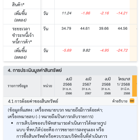
สินค้า*
11.24
-1.86
-2.16
-14.21
เพิ่มขึ้น
วัน
(ลดลง)
34.79
44.61
39.66
44.56
4
ระยะเวลา
วัน
ชำระหนี้เจ้า
หนี้การค้า*
-5.69
9.82
-4.95
-24.72
เพิ่มขึ้น
วัน
(ลดลง)
4. การประเมินมูลค่าสินทรัพย์
งบปี
งบปี
งบปี
ไตรมาส
ไ
2566
2567
2568
1/ 2568
1/
รายการข้อมูล
หน่วย
31 ธ.ค.
31 ธ.ค.
31 ธ.ค.
31 มี.ค.
2566
2567
2568
2568
4.1 การด้อยค่าของสินทรัพย์
คำอธิบาย
(ข้อมูลที่แสดง : เครื่องหมายบวก หมายถึงมีการด้อยค่า;
เครื่องหมายลบ (-) หมายถึงเป็นการกลับรายการ)
การเติบโตของบริษัทสามารถดำเนินการได้หลายรูป
แบบ ที่พบได้บ่อยคือ การขยายการลงทุนเอง หรือ
การซื้อสินทรัพย์หรือควบรวมบริษัทอื่นที่ดำเนินการ