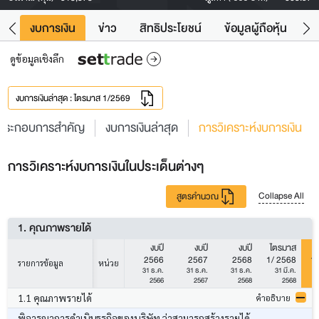
ัง
งบการเงิน
ข่าว
สิทธิประโยชน์
ข้อมูลผู้ถือหุ้น
ข
ดูข้อมูลเชิงลึก
งบการเงินล่าสุด : ไตรมาส 1/2569
ประกอบการสำคัญ
งบการเงินล่าสุด
การวิเคราะห์งบการเงิน
การวิเคราะห์งบการเงินในประเด็นต่างๆ
Collapse All
สูตรคำนวณ
1. คุณภาพรายได้
งบปี
งบปี
งบปี
ไตรมาส
ไ
2566
2567
2568
1/ 2568
1/
รายการข้อมูล
หน่วย
31 ธ.ค.
31 ธ.ค.
31 ธ.ค.
31 มี.ค.
2566
2567
2568
2568
1.1 คุณภาพรายได้
คำอธิบาย
พิจารณาการดำเนินธุรกิจของบริษัท ว่าสามารถสร้างรายได้