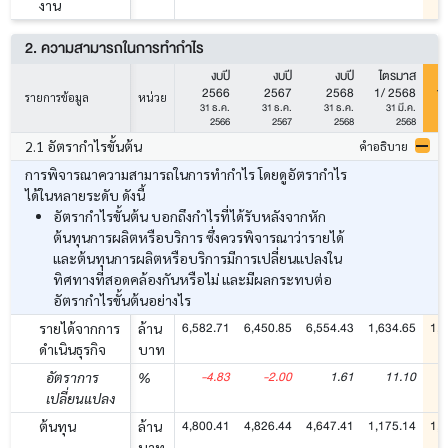
งาน
2. ความสามารถในการทำกำไร
งบปี
งบปี
งบปี
ไตรมาส
ไ
2566
2567
2568
1/ 2568
1/
รายการข้อมูล
หน่วย
31 ธ.ค.
31 ธ.ค.
31 ธ.ค.
31 มี.ค.
2566
2567
2568
2568
2.1 อัตรากำไรขั้นต้น
คำอธิบาย
การพิจารณาความสามารถในการทำกำไร โดยดูอัตรากำไร
ได้ในหลายระดับ ดังนี้
อัตรากำไรขั้นต้น บอกถึงกำไรที่ได้รับหลังจากหัก
ต้นทุนการผลิตหรือบริการ ซึ่งควรพิจารณาว่ารายได้
และต้นทุนการผลิตหรือบริการมีการเปลี่ยนแปลงใน
ทิศทางที่สอดคล้องกันหรือไม่ และมีผลกระทบต่อ
อัตรากำไรขั้นต้นอย่างไร
6,582.71
6,450.85
6,554.43
1,634.65
1,5
รายได้จากการ
ล้าน
ดำเนินธุรกิจ
บาท
-4.83
-2.00
1.61
11.10
อัตราการ
%
เปลี่ยนแปลง
4,800.41
4,826.44
4,647.41
1,175.14
1,0
ต้นทุน
ล้าน
บาท