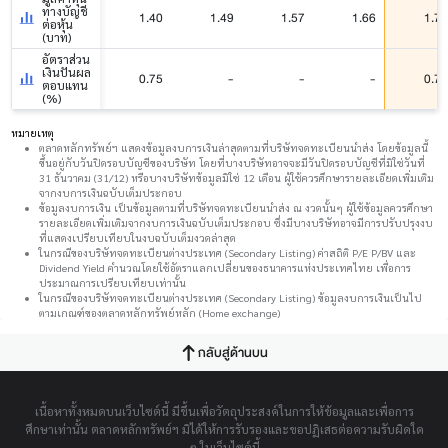
ทางบัญชี
1.40
1.49
1.57
1.66
1.72
ต่อหุ้น
(บาท)
อัตราส่วน
เงินปันผล
0.75
-
-
-
0.77
ตอบแทน
(%)
หมายเหตุ
ตลาดหลักทรัพย์ฯ แสดงข้อมูลงบการเงินล่าสุดตามที่บริษัทจดทะเบียนนำส่ง โดยข้อมูลนี้
ขึ้นอยู่กับวันปิดรอบบัญชีของบริษัท โดยที่บางบริษัทอาจจะมีวันปิดรอบบัญชีที่มิใช่วันที่
31 ธันวาคม (31/12) หรือบางบริษัทข้อมูลมิใช่ 12 เดือน ผู้ใช้ควรศึกษารายละเอียดเพิ่มเติม
จากงบการเงินฉบับเต็มประกอบ
ข้อมูลงบการเงิน เป็นข้อมูลตามที่บริษัทจดทะเบียนนำส่ง ณ งวดนั้นๆ ผู้ใช้ข้อมูลควรศึกษา
รายละเอียดเพิ่มเติมจากงบการเงินฉบับเต็มประกอบ ซึ่งมีบางบริษัทอาจมีการปรับปรุงงบ
ที่แสดงเปรียบเทียบในงบฉบับเต็มงวดล่าสุด
ในกรณีของบริษัทจดทะเบียนต่างประเทศ (Secondary Listing) ค่าสถิติ P/E P/BV และ
Dividend Yield คำนวณโดยใช้อัตราแลกเปลี่ยนของธนาคารแห่งประเทศไทย เพื่อการ
ประมาณการเปรียบเทียบเท่านั้น
ในกรณีของบริษัทจดทะเบียนต่างประเทศ (Secondary Listing) ข้อมูลงบการเงินเป็นไป
ตามเกณฑ์ของตลาดหลักทรัพย์หลัก (Home exchange)
กลับสู่ด้านบน
เนื้อหาทั้งหมดบนเว็บไซต์นี้ มีขึ้นเพื่อวัตถุประสงค์ในการให้ข้อมูลและเพื่อการ
ศึกษาเท่านั้น ตลาดหลักทรัพย์ฯ มิได้ให้การรับรองและขอปฏิเสธต่อความรับผิดใด
ๆ ในเว็บไซต์นี้