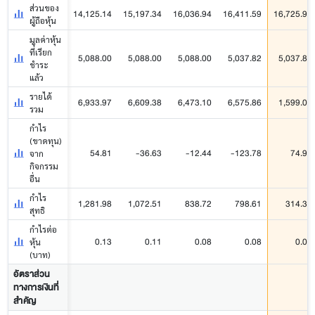
ส่วนของ
14,125.14
15,197.34
16,036.94
16,411.59
16,725.96
ผู้ถือหุ้น
มูลค่าหุ้น
ที่เรียก
5,088.00
5,088.00
5,088.00
5,037.82
5,037.82
ชำระ
แล้ว
รายได้
6,933.97
6,609.38
6,473.10
6,575.86
1,599.09
รวม
กำไร
(ขาดทุน)
54.81
-36.63
-12.44
-123.78
74.92
จาก
กิจกรรม
อื่น
กำไร
1,281.98
1,072.51
838.72
798.61
314.37
สุทธิ
กำไรต่อ
0.13
0.11
0.08
0.08
0.03
หุ้น
(บาท)
อัตราส่วน
ทางการเงินที่
สำคัญ