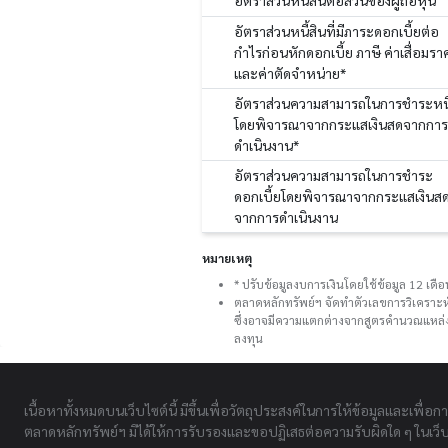
อัตราส่วนหนี้สินต่อส่วนของผู้ถือหุ้น
อัตราส่วนหนี้สินที่มีภาระดอกเบี้ยต่อ
กำไรก่อนหักดอกเบี้ย ภาษี ค่าเสื่อมรา
และค่าตัดจำหน่าย*
อัตราส่วนความสามารถในการชำระหนี
โดยพิจารณาจากกระแสเงินสดจากการ
ดำเนินงาน*
อัตราส่วนความสามารถในการชำระ
ดอกเบี้ยโดยพิจารณาจากกระแสเงินส
จากการดำเนินงาน
หมายเหตุ
* ปรับข้อมูลงบการเงินโดยใช้ข้อมูล 12 เด
ตลาดหลักทรัพย์ฯ จัดทำตัวเลขการวิเคราะห
ซึ่งอาจมีความแตกต่างจากสูตรคำนวณแหล่งอ
ลงทุน
เนื้อหาทั้งหมดบนเว็บไซต์นี้ มีขึ้นเพื่อวัตถุประสงค์ในการให้ข้อมูลและเพื่อก
ตลาดหลักทรัพย์ฯ มิได้ให้การรับรองและขอปฏิเสธต่อความรับผิดใด ๆ ในเว็บไ