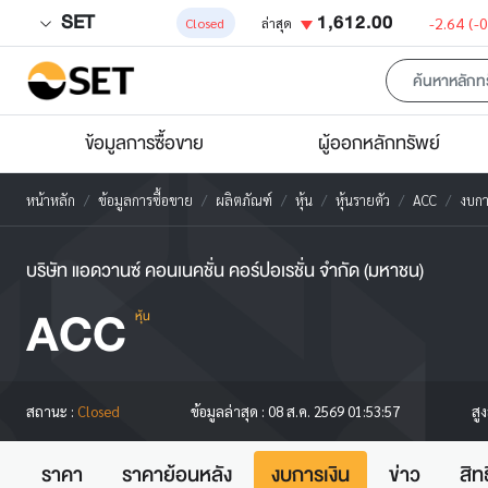
SET
1,612.00
-2.64
(-
Closed
ล่าสุด
ข้อมูลการซื้อขาย
ผู้ออกหลักทรัพย์
หน้าหลัก
ข้อมูลการซื้อขาย
ผลิตภัณฑ์
หุ้น
หุ้นรายตัว
ACC
งบกา
บริษัท แอดวานซ์ คอนเนคชั่น คอร์ปอเรชั่น จำกัด (มหาชน)
ACC
หุ้น
สู
สถานะ :
Closed
ข้อมูลล่าสุด :
08 ส.ค. 2569 01:53:57
ราคา
ราคาย้อนหลัง
งบการเงิน
ข่าว
สิท