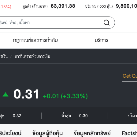
63,391.38
9,800,1
0.16%)
มูลค่า (ล้านบาท)
ปริมาณ ('000 หุ้น)
กฎเกณฑ์และการกำกับ
บริการ
รเงิน
การวิเคราะห์งบการเงิน
0.31
+0.01
(+3.33%)
0.32
0.30
งสุด
ต่ำสุด
ปริมา
ธิประโยชน์
ข้อมูลผู้ถือหุ้น
ข้อมูลหลักทรัพย์
Facts