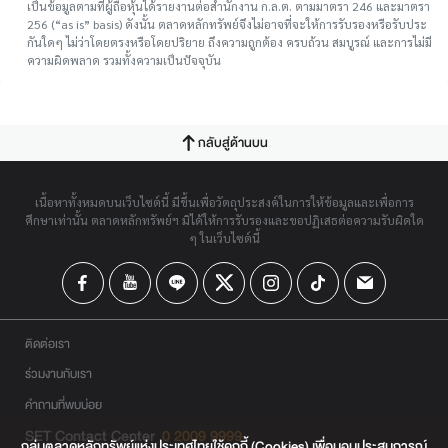
เป็นข้อมูลตามที่ผู้ถือหุ้นได้รายงานต่อสำนักงาน ก.ล.ต. ตามมาตรา 246 และมาตรา
256 (“as is” basis) ดังนั้น ตลาดหลักทรัพย์จึงไม่อาจที่จะให้การรับรองหรือรับประ
กันใดๆ ไม่ว่าโดยตรงหรือโดยปริยาย ถึงความถูกต้อง ครบถ้วน สมบูรณ์ และการไม่มี
ความผิดพลาด รวมทั้งความเป็นปัจจุบัน
กลับสู่ด้านบน
เนื้อหาทั้งหมดบนเว็บไซต์นี้ มีขึ้นเพื่อวัตถุประสงค์ในการให้ข้อมูลและเพื่อการ
ศึกษาเท่านั้น ตลาดหลักทรัพย์ฯ มิได้ให้การรับรองและขอปฏิเสธต่อความรับผิดใด
ๆ ในเว็บไซต์นี้
ติดต่อเรา
ร่วมงานกับเรา
คำถามที่พบบ่อย
SET Contact Center
0 2009 9999
กลุ่มตลาดหลักทรัพย์แห่งประเทศไทยใช้คุกกี้ (Cookies) เพื่อมอบประสบการณ์