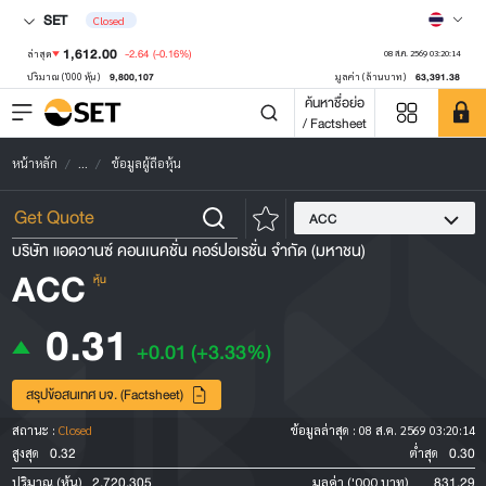
SET
Closed
1,612.00
-2.64
(-0.16%)
ล่าสุด
08 ส.ค. 2569 03:20:14
9,800,107
63,391.38
ปริมาณ ('000 หุ้น)
มูลค่า (ล้านบาท)
ค้นหาชื่อย่อ
/ Factsheet
หน้าหลัก
...
ข้อมูลผู้ถือหุ้น
ACC
บริษัท แอดวานซ์ คอนเนคชั่น คอร์ปอเรชั่น จำกัด (มหาชน)
ACC
หุ้น
0.31
+0.01
(+3.33%)
สรุปข้อสนเทศ บจ. (Factsheet)
สถานะ :
Closed
ข้อมูลล่าสุด :
08 ส.ค. 2569 03:20:14
0.32
0.30
สูงสุด
ต่ำสุด
2,720,305
831.29
ปริมาณ (หุ้น)
มูลค่า ('000 บาท)