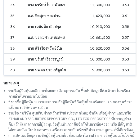
34
นาง นวรัตน์ โลกาพัฒนา
11,800,000
0.63
35
น.ส. จิตสุดา ทองปาน
11,423,000
0.61
36
นาย เฉลิมชัย เอียสกุล
10,913,900
0.58
37
น.ส. ปราณิศา เตชะสิทธิ
10,661,500
0.57
38
นาย สิริ เรืองทรัพย์วิไล
10,620,000
0.56
39
นาย ปวินท์ เรืองวรบูรณ์
10,000,000
0.53
40
นาย นพดล ประเสริฐสุโข
9,900,000
0.53
หมายเหตุ
รายชื่อผู้ถือหุ้นจะมีภาษาไทยและอังกฤษรวมกัน ขึ้นกับข้อมูลที่ส่งเข้ามา โดยเรียง
ตามลำดับจากมากไปน้อย
* รายชื่อผู้ถือหุ้น 10 รายแรก รวมถึงผู้ถือหุ้นที่ถือหุ้นตั้งแต่ร้อยละ 0.5 ของทุนชําระ
แล้วของบริษัทจดทะเบียน
รายชื่อ “บริษัท ศูนย์รับฝากหลักทรัพย์ (ประเทศไทย) จำกัด เพื่อผู้ฝาก” และ/หรือ
“THAILAND SECURITIES DEPOSITORY CO., LTD FOR DEPOSITOR” ที่ปรากฏข้าง
ต้น (ถ้ามี) มาจากกรณีผู้ลงทุนถือหุ้นเกินกว่าข้อจำกัดในการถือครอง หรือ มีสัญชาติ
ไม่สอดคล้องกับประเภทของเครื่องหมายหลักทรัพย์ที่ฝาก ตามกฎเกณฑ์ที่เกี่ยวข้อง
การเปิดเผยข้อมูลรายชื่อผู้ถือหุ้นกรณีเปลี่ยนแปลงโครงสร้างการถือหุ้นบนเว็บไซต์นี้