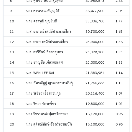
8
นาย ศุภชัย วัฒนาสุวิสุทธิ์
45,965,873
2.44
9
นาง พรพรรณ ธัญญศิริ
38,477,900
2.05
10
นาย ศราวุฒิ บุญยินดี
33,336,700
1.77
11
น.ส. อาภรณ์ เสนีย์ประกรณ์ไกร
30,700,000
1.63
12
น.ส. อาภา เสนีย์ประกรณ์ไกร
25,900,000
1.38
13
น.ส. อารีรัตน์ ภิสสาสุนทร
25,328,200
1.35
14
นาย ชาญชัย เจียรจิตเลิศ
25,000,000
1.33
15
น.ส. WEN-LEE DAI
21,383,981
1.14
16
นาย ภัทรณัฏฐ์ ญาณกรธนาพันธุ์
21,266,666
1.13
17
นาย วิเชียร เอื้อสงวนกุล
20,116,400
1.07
18
นาย วิทยา จักรเพ็ชร
19,800,000
1.05
19
นาง วัชราภรณ์ ปุณฑริกธาดา
18,120,000
0.96
20
นาย สุสิชณ์ทักษ์ อัจฉริยะสมบัติ
18,100,000
0.96