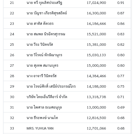
21
นาย ทวี กุลเลิศประเสริฐ
17,024,900
0.91
22
นาย บัญชา เกียรติสุขสถิตย์
16,300,000
0.87
23
นาย สาทิส ตัตวธร
16,186,666
0.86
24
นาย สมพล นิรฉัตรสุวรรณ
15,521,000
0.83
25
นาย วีระ วินิตจรัส
15,381,000
0.82
26
นาย วิโรจน์ ทักษิณานุกร
15,030,133
0.80
27
นาย สุเทพ สมานบุตร
15,000,000
0.80
28
นาง อาจารี วินิตจรัส
14,384,466
0.77
29
นาย โรจน์ศักดิ์ เสนีย์ประกรณ์ไกร
14,188,000
0.75
30
บริษัท ไทยเอ็นวีดีอาร์ จำกัด
13,318,738
0.71
31
นาย ไพศาล ธเนศอนุกุล
13,000,000
0.69
32
นาย ธีระพงษ์ นามโท
12,816,500
0.68
33
MRS. YUHUA YAN
12,701,066
0.68