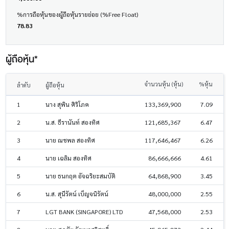
%การถือหุ้นของผู้ถือหุ้นรายย่อย (%Free Float)
78.83
ผู้ถือหุ้น*
จำนวนหุ้น (หุ้น)
%หุ้น
ลำดับ
ผู้ถือหุ้น
1
นาง สุพิน ศิริโภค
133,369,900
7.09
2
น.ส. ธีรานันท์ สองทิศ
121,685,367
6.47
3
นาย ณชพล สองทิศ
117,646,467
6.26
4
นาย เฉลิม สองทิศ
86,666,666
4.61
5
นาย ธนกฤต อัจฉริยะสมบัติ
64,868,900
3.45
6
น.ส. สุนีรัตน์ เบ็ญจนิรัตน์
48,000,000
2.55
7
LGT BANK (SINGAPORE) LTD
47,568,000
2.53