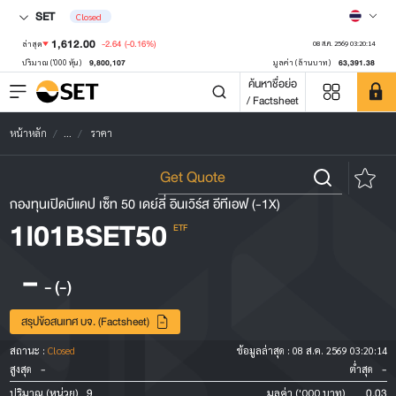
SET
Closed
1,612.00
-2.64
(-0.16%)
ล่าสุด
08 ส.ค. 2569 03:20:14
9,800,107
63,391.38
ปริมาณ ('000 หุ้น)
มูลค่า (ล้านบาท)
ค้นหาชื่อย่อ
/ Factsheet
หน้าหลัก
...
ราคา
กองทุนเปิดบีแคป เซ็ท 50 เดย์ลี่ อินเวิร์ส อีทีเอฟ (-1X)
1I01BSET50
ETF
-
-
(-)
สรุปข้อสนเทศ บจ. (Factsheet)
สถานะ :
Closed
ข้อมูลล่าสุด :
08 ส.ค. 2569 03:20:14
-
-
สูงสุด
ต่ำสุด
9
0.03
ปริมาณ (หน่วย)
มูลค่า ('000 บาท)