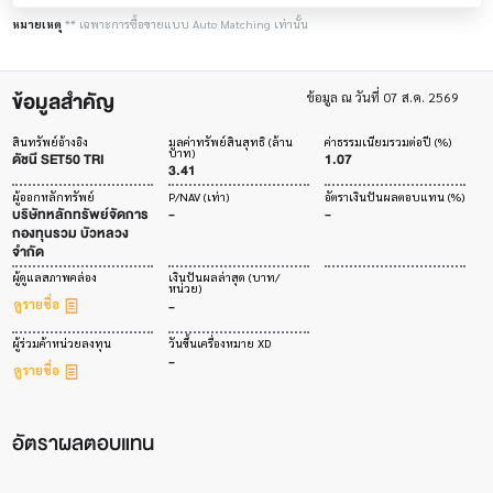
หมายเหตุ
** เฉพาะการซื้อขายแบบ Auto Matching เท่านั้น
ข้อมูลสำคัญ
ข้อมูล ณ วันที่ 07 ส.ค. 2569
สินทรัพย์อ้างอิง
มูลค่าทรัพย์สินสุทธิ (ล้าน
ค่าธรรมเนียมรวมต่อปี (%)
บาท)
ดัชนี SET50 TRI
1.07
3.41
ผู้ออกหลักทรัพย์
P/NAV (เท่า)
อัตราเงินปันผลตอบแทน (%)
บริษัทหลักทรัพย์จัดการ
-
-
กองทุนรวม บัวหลวง
จำกัด
ผู้ดูแลสภาพคล่อง
เงินปันผลล่าสุด (บาท/
หน่วย)
-
ดูรายชื่อ
ผู้ร่วมค้าหน่วยลงทุน
วันขึ้นเครื่องหมาย XD
-
ดูรายชื่อ
อัตราผลตอบแทน