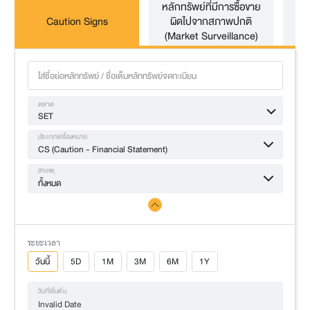
หลักทรัพย์ที่มีการซื้อขาย
หล
Caution Signs
ผิดไปจากสภาพปกติ
(Market Surveillance)
ตลาด
SET
ประเภทเครื่องหมาย
CS (Caution - Financial Statement)
สาเหตุ
ทั้งหมด
ระยะเวลา
วันนี้
5D
1M
3M
6M
1Y
วันที่เริ่มต้น