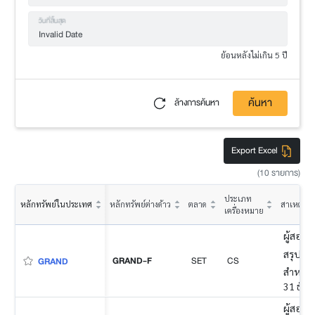
วันที่สิ้นสุด
ย้อนหลังไม่เกิน 5 ปี
ค้นหา
ล้างการค้นหา
Export Excel
(10 รายการ)
ประเภท
หลักทรัพย์ในประเทศ
หลักทรัพย์ต่างด้าว
ตลาด
สาเหตุ
เครื่องหมาย
ผู้สอบบ
สรุป
GRAND-F
SET
CS
GRAND
สำหรับง
31 ธัน
ผู้สอบบ