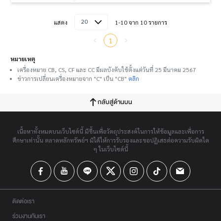
20
แสดง
1-10 จาก 10 รายการ
1
หมายเหตุ
เครื่องหมาย CB, CS, CF และ CC มีผลบังคับใช้ตั้งแต่วันที่ 25 มีนาคม 2567
ข่าวการเปลี่ยนเครื่องหมายจาก "C" เป็น "CB"
คลิก
กลับสู่ด้านบน
เนื้อหาทั้งหมดบนเว็บไซต์นี้ มีขึ้นเพื่อวัตถุประสงค์ในการให้ข้อมูลและเพื่อการ
ศึกษาเท่านั้น ตลาดหลักทรัพย์ฯ มิได้ให้การรับรองและขอปฏิเสธต่อความรับผิดใด
ๆ ในเว็บไซต์นี้
ติดต่อเรา
ร่วมงานกับเรา