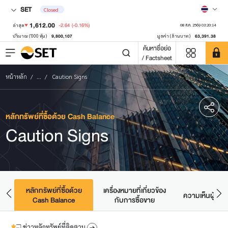
SET
Closed
1,612.00
-2.64
(-0.16%)
ล่าสุด
08 ส.ค. 2569 03:20:14
9,800,107
63,391.38
ปริมาณ ('000 หุ้น)
มูลค่า (ล้านบาท)
ค้นหาชื่อย่อ
/ Factsheet
หน้าหลัก
...
Caution Signs
หลักทรัพย์ที่ซื้อด้วย Cash Balance
Caution Signs
r
หลักทรัพย์ที่ซื้อด้วย
เครื่องหมายที่เกี่ยวข้อง
ic
ความเห็นผู้สอบ
Cash Balance
กับการซื้อขาย
ข่าวหลักทรัพย์ที่ติดตาม