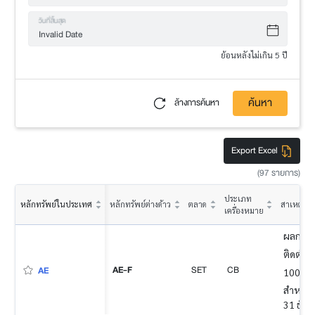
วันที่สิ้นสุด
ย้อนหลังไม่เกิน 5 ปี
ค้นหา
ล้างการค้นหา
Export Excel
(97 รายการ)
ประเภท
หลักทรัพย์ในประเทศ
หลักทรัพย์ต่างด้าว
ตลาด
สาเหตุ
เครื่องหมาย
ผลการดำ
ติดต่อก
AE-F
SET
CB
AE
100% ข
สำหรับง
31 ธัน