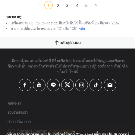
1
2
3
4
5
หมายเหตุ
เครื่องหมาย CB, CS, CF และ CC มีผลบังคับใช้ตั้งแต่วันที่ 25 มีนาคม 2567
ข่าวการเปลี่ยนเครื่องหมายจาก "C" เป็น "CB"
คลิก
กลับสู่ด้านบน
เนื้อหาทั้งหมดบนเว็บไซต์นี้ มีขึ้นเพื่อวัตถุประสงค์ในการให้ข้อมูลและเพื่อการ
ศึกษาเท่านั้น ตลาดหลักทรัพย์ฯ มิได้ให้การรับรองและขอปฏิเสธต่อความรับผิดใด
ๆ ในเว็บไซต์นี้
ติดต่อเรา
ร่วมงานกับเรา
คำถามที่พบบ่อย
SET Contact Center
0 2009 9999
กลุ่มตลาดหลักทรัพย์แห่งประเทศไทยใช้คุกกี้ (Cookies) เพื่อมอบประสบการณ์