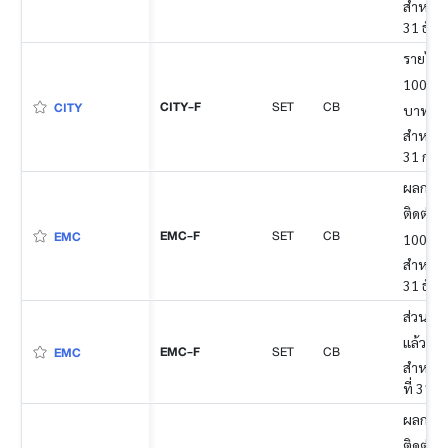
สำหรับง
31 ธัน
รายได้
100 ล้า
CITY-F
SET
CB
CITY
บาท (m
สำหรับง
31 กรก
ผลการดำ
ติดต่อก
EMC-F
SET
CB
EMC
100% ข
สำหรับง
31 ธัน
ส่วนของ
แล้ว
EMC-F
SET
CB
EMC
สำหรับง
ที่ 31 
ผลการดำ
ติดต่อก