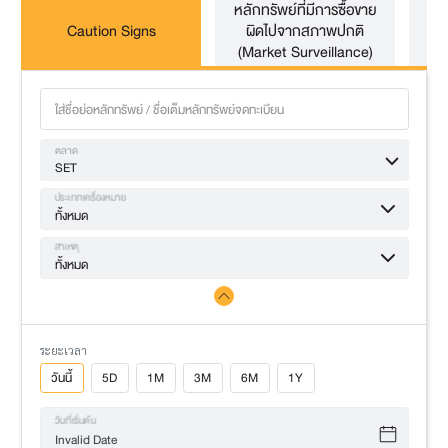
หลักทรัพย์ที่มีการซื้อขาย
หล
Caution Signs
ผิดไปจากสภาพปกติ
(Market Surveillance)
ตลาด
SET
ประเภทเครื่องหมาย
ทั้งหมด
สาเหตุ
ทั้งหมด
ระยะเวลา
วันนี้
5D
1M
3M
6M
1Y
วันที่เริ่มต้น