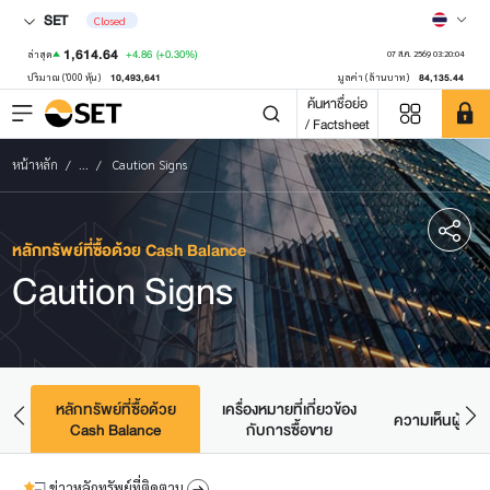
SET
Closed
1,614.64
+4.86
(+0.30%)
ล่าสุด
07 ส.ค. 2569 03:20:04
10,493,641
84,135.44
ปริมาณ ('000 หุ้น)
มูลค่า (ล้านบาท)
ค้นหาชื่อย่อ
/ Factsheet
หน้าหลัก
...
Caution Signs
หลักทรัพย์ที่ซื้อด้วย Cash Balance
Caution Signs
r
หลักทรัพย์ที่ซื้อด้วย
เครื่องหมายที่เกี่ยวข้อง
ic
ความเห็นผู้สอบ
Cash Balance
กับการซื้อขาย
ข่าวหลักทรัพย์ที่ติดตาม