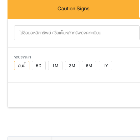
Caution Signs
ระยะเวลา
วันนี้
5D
1M
3M
6M
1Y