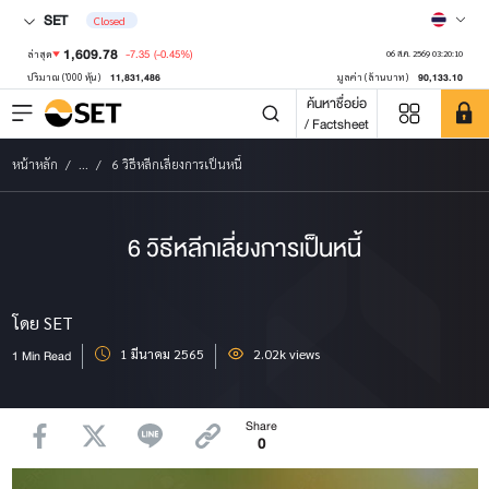
SET
Closed
1,609.78
-7.35
(-0.45%)
ล่าสุด
06 ส.ค. 2569 03:20:10
11,831,486
90,133.10
ปริมาณ ('000 หุ้น)
มูลค่า (ล้านบาท)
ค้นหาชื่อย่อ
/ Factsheet
หน้าหลัก
...
6 วิธีหลีกเลี่ยงการเป็นหนี้
6 วิธีหลีกเลี่ยงการเป็นหนี้
โดย SET
1 มีนาคม 2565
2.02k views
1 Min Read
Share
0