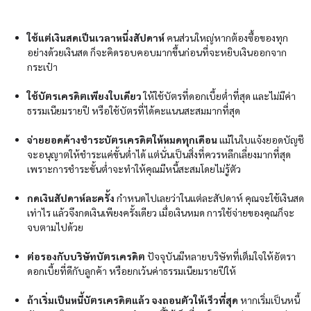
ใช้แต่เงินสดเป็นเวลาหนึ่งสัปดาห์
คนส่วนใหญ่หากต้องซื้อของทุก
อย่างด้วยเงินสด ก็จะคิดรอบคอบมากขึ้นก่อนที่จะหยิบเงินออกจาก
กระเป๋า
ใช้บัตรเครดิตเพียงใบเดียว
ให้ใช้บัตรที่ดอกเบี้ยต่ำที่สุด และไม่มีค่า
ธรรมเนียมรายปี หรือใช้บัตรที่ได้คะแนนสะสมมากที่สุด
จ่ายยอดค้างชำระบัตรเครดิตให้หมดทุกเดือน
แม้ในใบแจ้งยอดบัญชี
จะอนุญาตให้ชำระแค่ขั้นต่ำได้ แต่นั่นเป็นสิ่งที่ควรหลีกเลี่ยงมากที่สุด
เพราะการชำระขั้นต่ำจะทำให้คุณมีหนี้สะสมโดยไม่รู้ตัว
กดเงินสัปดาห์ละครั้ง
กำหนดไปเลยว่าในแต่ละสัปดาห์ คุณจะใช้เงินสด
เท่าไร แล้วจึงกดเงินเพียงครั้งเดียว เมื่อเงินหมด การใช้จ่ายของคุณก็จะ
จบตามไปด้วย
ต่อรองกับบริษัทบัตรเครดิต
ปัจจุบันมีหลายบริษัทที่เต็มใจให้อัตรา
ดอกเบี้ยที่ดีกับลูกค้า หรือยกเว้นค่าธรรมเนียมรายปีให้
ถ้าเริ่มเป็นหนี้บัตรเครดิตแล้ว จงถอนตัวให้เร็วที่สุด
หากเริ่มเป็นหนี้