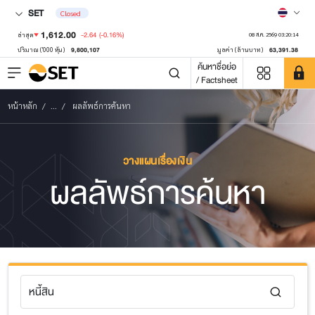
SET
Closed
1,612.00
-2.64
(-0.16%)
ล่าสุด
08 ส.ค. 2569 03:20:14
9,800,107
63,391.38
ปริมาณ ('000 หุ้น)
มูลค่า (ล้านบาท)
ค้นหาชื่อย่อ
/ Factsheet
หน้าหลัก
...
ผลลัพธ์การค้นหา
วางแผนเรื่องเงิน
ผลลัพธ์การค้นหา