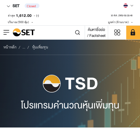
SET
Closed
1,612.00
-
(-)
ล่าสุด
10 ส.ค. 2569 09:29:40
-
-
ปริมาณ ('000 หุ้น)
มูลค่า (ล้านบาท)
ค้นหาชื่อย่อ
/ Factsheet
หน้าหลัก
...
หุ้นเพิ่มทุน
โปรแกรมคำนวณหุ้นเพิ่มทุน