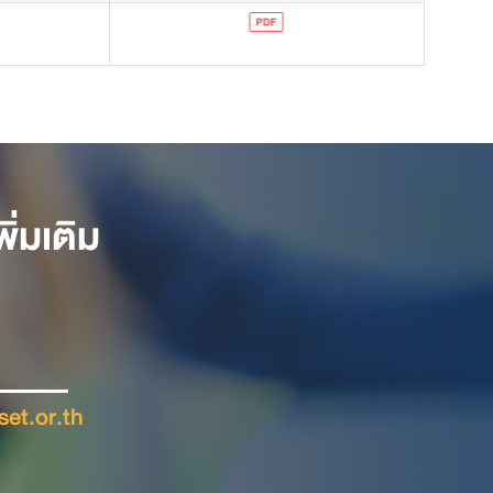
่มเติม
et.or.th