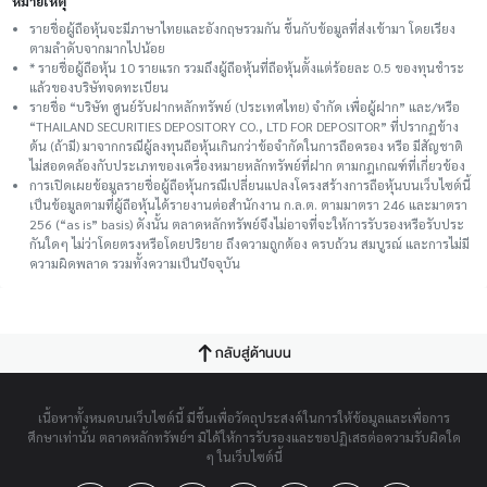
หมายเหตุ
รายชื่อผู้ถือหุ้นจะมีภาษาไทยและอังกฤษรวมกัน ขึ้นกับข้อมูลที่ส่งเข้ามา โดยเรียง
ตามลำดับจากมากไปน้อย
* รายชื่อผู้ถือหุ้น 10 รายแรก รวมถึงผู้ถือหุ้นที่ถือหุ้นตั้งแต่ร้อยละ 0.5 ของทุนชําระ
แล้วของบริษัทจดทะเบียน
รายชื่อ “บริษัท ศูนย์รับฝากหลักทรัพย์ (ประเทศไทย) จำกัด เพื่อผู้ฝาก” และ/หรือ
“THAILAND SECURITIES DEPOSITORY CO., LTD FOR DEPOSITOR” ที่ปรากฏข้าง
ต้น (ถ้ามี) มาจากกรณีผู้ลงทุนถือหุ้นเกินกว่าข้อจำกัดในการถือครอง หรือ มีสัญชาติ
ไม่สอดคล้องกับประเภทของเครื่องหมายหลักทรัพย์ที่ฝาก ตามกฎเกณฑ์ที่เกี่ยวข้อง
การเปิดเผยข้อมูลรายชื่อผู้ถือหุ้นกรณีเปลี่ยนแปลงโครงสร้างการถือหุ้นบนเว็บไซต์นี้
เป็นข้อมูลตามที่ผู้ถือหุ้นได้รายงานต่อสำนักงาน ก.ล.ต. ตามมาตรา 246 และมาตรา
256 (“as is” basis) ดังนั้น ตลาดหลักทรัพย์จึงไม่อาจที่จะให้การรับรองหรือรับประ
กันใดๆ ไม่ว่าโดยตรงหรือโดยปริยาย ถึงความถูกต้อง ครบถ้วน สมบูรณ์ และการไม่มี
ความผิดพลาด รวมทั้งความเป็นปัจจุบัน
กลับสู่ด้านบน
เนื้อหาทั้งหมดบนเว็บไซต์นี้ มีขึ้นเพื่อวัตถุประสงค์ในการให้ข้อมูลและเพื่อการ
ศึกษาเท่านั้น ตลาดหลักทรัพย์ฯ มิได้ให้การรับรองและขอปฏิเสธต่อความรับผิดใด
ๆ ในเว็บไซต์นี้