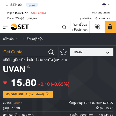
SET100
Open2
2,321.77
-4.16
(-0.18%)
ล่าสุด
07 ส.ค. 2569 14:51:42
1,783,344
41,071.42
ปริมาณ ('000 หุ้น)
มูลค่า (ล้านบาท)
ค้นหาชื่อย่อ
/ Factsheet
หน้าหลัก
...
ข้อมูลผู้ถือหุ้น
UVAN
บริษัท ยูนิวานิชน้ำมันปาล์ม จำกัด (มหาชน)
UVAN
หุ้น
15.80
-0.10
(-0.63%)
สรุปข้อสนเทศ บจ. (Factsheet)
สถานะ :
Open2
ข้อมูลล่าสุด :
07 ส.ค. 2569 14:51:27
15.90
15.70
สูงสุด
ต่ำสุด
679,215
10,741.72
ปริมาณ (หุ้น)
มูลค่า ('000 บาท)