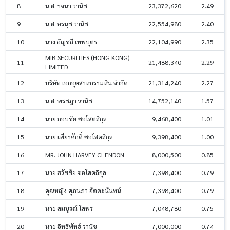
8
น.ส. รจนา วานิช
23,372,620
2.49
9
น.ส. อรนุช วานิช
22,554,980
2.40
10
นาง อัญชลี เทพบุตร
22,104,990
2.35
MIB SECURITIES (HONG KONG)
11
21,488,340
2.29
LIMITED
12
บริษัท เอกอุตสาหกรรมหิน จำกัด
21,314,240
2.27
13
น.ส. พรชฎา วานิช
14,752,140
1.57
14
นาย กอบชัย ซอโสตถิกุล
9,468,400
1.01
15
นาย เพียรศักดิ์ ซอโสตถิกุล
9,398,400
1.00
16
MR. JOHN HARVEY CLENDON
8,000,500
0.85
17
นาย ธวัชชัย ซอโสตถิกุล
7,398,400
0.79
18
คุณหญิง ศุภนภา อัตตะนันทน์
7,398,400
0.79
19
นาย สมบูรณ์ โสพร
7,048,780
0.75
20
นาย อิทธิพัทธ์ วานิช
7,000,000
0.74