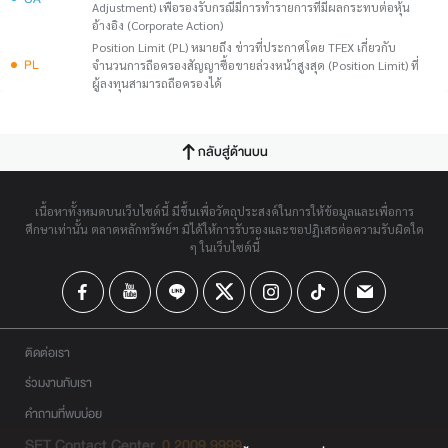
Adjustment) เพื่อรองรับกรณีมีการทำรายการที่มีผลกระทบต่อหุ้น
อ้างอิง (Corporate Action)
Position Limit (PL) หมายถึง ข่าวที่ประกาศโดย TFEX เกี่ยวกับ
PL
จำนวนการถือครองสัญญาซื้อขายล่วงหน้าสูงสุด (Position Limit) ที่
ผู้ลงทุนสามารถถือครองได้
กลับสู่ด้านบน
เนื้อหาทั้งหมดบนเว็บไซต์นี้ มีขึ้นเพื่อวัตถุประสงค์ในการให้ข้อมูลและเพื่อการ
ศึกษาเท่านั้น ตลาดหลักทรัพย์ฯ มิได้ให้การรับรองและขอปฏิเสธต่อความรับผิดใด
ๆ ในเว็บไซต์นี้
ติดต่อเรา
ร่วมงานกับเรา
คำถามที่พบบ่อย
SET Contact Center
0 2009 9999