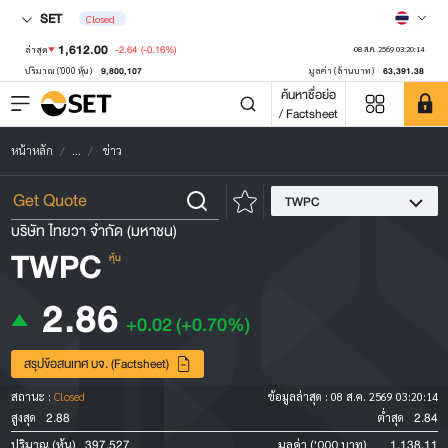
SET
Closed
1,612.00
-2.64
(-0.16%)
ล่าสุด
08 ส.ค. 2569 03:20:14
9,800,107
63,391.38
ปริมาณ ('000 หุ้น)
มูลค่า (ล้านบาท)
ค้นหาชื่อย่อ
/ Factsheet
หน้าหลัก
...
ข่าว
TWPC
บริษัท ไทยวา จำกัด (มหาชน)
TWPC
หุ้น
2.86
+0.02
(+0.70%)
สรุปข้อสนเทศ บจ. (Factsheet)
สถานะ :
Closed
ข้อมูลล่าสุด :
08 ส.ค. 2569 03:20:14
2.88
2.84
สูงสุด
ต่ำสุด
397,527
1,138.11
ปริมาณ (หุ้น)
มูลค่า ('000 บาท)