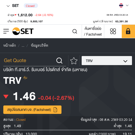
SET
Closed
1,612.00
-2.64
(-0.16%)
ล่าสุด
08 ส.ค. 2569 03:20:14
9,800,107
63,391.38
ปริมาณ ('000 หุ้น)
มูลค่า (ล้านบาท)
ค้นหาชื่อย่อ
/ Factsheet
หน้าหลัก
...
ข้อมูลบริษัท
TRV
บริษัท ที.อาร์.วี. รับเบอร์ โปรดักส์ จำกัด (มหาชน)
TRV
หุ้น
1.46
-0.04
(-2.67%)
สรุปข้อสนเทศ บจ. (Factsheet)
สถานะ :
Closed
ข้อมูลล่าสุด :
08 ส.ค. 2569 03:20:14
1.49
1.46
สูงสุด
ต่ำสุด
13,000
19.11
ปริมาณ (หุ้น)
มูลค่า ('000 บาท)