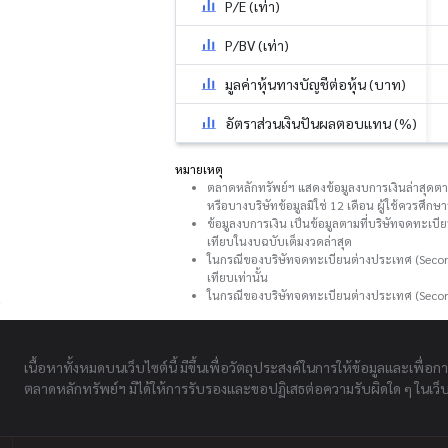
P/E (เท่า)
P/BV (เท่า)
มูลค่าหุ้นทางบัญชีต่อหุ้น (บาท)
อัตราส่วนเงินปันผลตอบแทน (%)
หมายเหตุ
ตลาดหลักทรัพย์ฯ แสดงข้อมูลงบการเงินล่าสุดตามที
หรือบางบริษัทข้อมูลมิใช่ 12 เดือน ผู้ใช้ควรศึ
ข้อมูลงบการเงิน เป็นข้อมูลตามที่บริษัทจดทะเบี
เทียบในงบฉบับเต็มงวดล่าสุด
ในกรณีของบริษัทจดทะเบียนต่างประเทศ (Second
เทียบเท่านั้น
ในกรณีของบริษัทจดทะเบียนต่างประเทศ (Secon
เนื้อหาทั้งหมดบนเว็บไซต์นี้ มีขึ้นเพื่อวัตถุประสงค์ในการให้ข้อมูลและเพื่อก
ตลาดหลักทรัพย์ฯ มิได้ให้การรับรองและขอปฏิเสธต่อความรับผิดใด ๆ ในเว็บไ