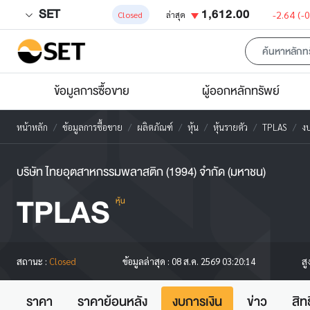
SET
1,612.00
-2.64
(-
Closed
ล่าสุด
ข้อมูลการซื้อขาย
ผู้ออกหลักทรัพย์
หน้าหลัก
ข้อมูลการซื้อขาย
ผลิตภัณฑ์
หุ้น
หุ้นรายตัว
TPLAS
งบ
บริษัท ไทยอุตสาหกรรมพลาสติก (1994) จำกัด (มหาชน)
TPLAS
หุ้น
สู
สถานะ :
Closed
ข้อมูลล่าสุด :
08 ส.ค. 2569 03:20:14
ราคา
ราคาย้อนหลัง
งบการเงิน
ข่าว
สิท