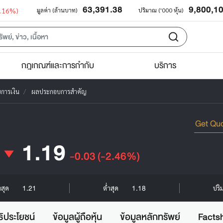
63,391.38
9,800,1
0.16%)
มูลค่า (ล้านบาท)
ปริมาณ ('000 หุ้น)
กฎเกณฑ์และการกำกับ
บริการ
การเงิน
ผลประกอบการสำคัญ
1.19
-0.03
(-2.46%)
1.21
1.18
งสุด
ต่ำสุด
ปริ
ธิประโยชน์
ข้อมูลผู้ถือหุ้น
ข้อมูลหลักทรัพย์
Facts