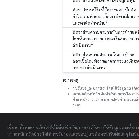
อัตราส่วนหนี้สินต่อส่วนของผู้ถือหุ้น
อัตราส่วนหนี้สินที่มีภาระดอกเบี้ยต่อ
กำไรก่อนหักดอกเบี้ย ภาษี ค่าเสื่อมรา
และค่าตัดจำหน่าย*
อัตราส่วนความสามารถในการชำระหนี
โดยพิจารณาจากกระแสเงินสดจากการ
ดำเนินงาน*
อัตราส่วนความสามารถในการชำระ
ดอกเบี้ยโดยพิจารณาจากกระแสเงินส
จากการดำเนินงาน
หมายเหตุ
* ปรับข้อมูลงบการเงินโดยใช้ข้อมูล 12 เด
ตลาดหลักทรัพย์ฯ จัดทำตัวเลขการวิเคราะห
ซึ่งอาจมีความแตกต่างจากสูตรคำนวณแหล่งอ
ลงทุน
เนื้อหาทั้งหมดบนเว็บไซต์นี้ มีขึ้นเพื่อวัตถุประสงค์ในการให้ข้อมูลและเพื่อก
ตลาดหลักทรัพย์ฯ มิได้ให้การรับรองและขอปฏิเสธต่อความรับผิดใด ๆ ในเว็บไ