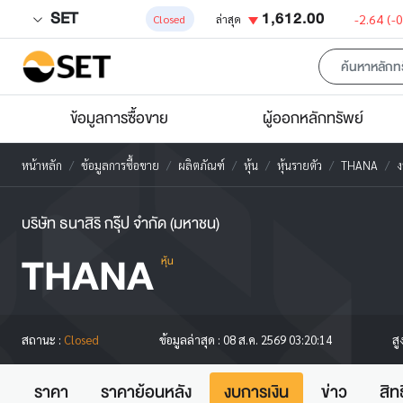
SET
1,612.00
-2.64
(-
Closed
ล่าสุด
ข้อมูลการซื้อขาย
ผู้ออกหลักทรัพย์
หน้าหลัก
ข้อมูลการซื้อขาย
ผลิตภัณฑ์
หุ้น
หุ้นรายตัว
THANA
ง
บริษัท ธนาสิริ กรุ๊ป จำกัด (มหาชน)
THANA
หุ้น
สู
สถานะ :
Closed
ข้อมูลล่าสุด :
08 ส.ค. 2569 03:20:14
ราคา
ราคาย้อนหลัง
งบการเงิน
ข่าว
สิท