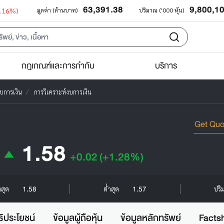
63,391.38
9,800,1
0.16%)
มูลค่า (ล้านบาท)
ปริมาณ ('000 หุ้น)
กฎเกณฑ์และการกำกับ
บริการ
บการเงิน
การวิเคราะห์งบการเงิน
1.58
+0.02
(+1.28%)
1.58
1.57
งสุด
ต่ำสุด
ปริ
ธิประโยชน์
ข้อมูลผู้ถือหุ้น
ข้อมูลหลักทรัพย์
Facts