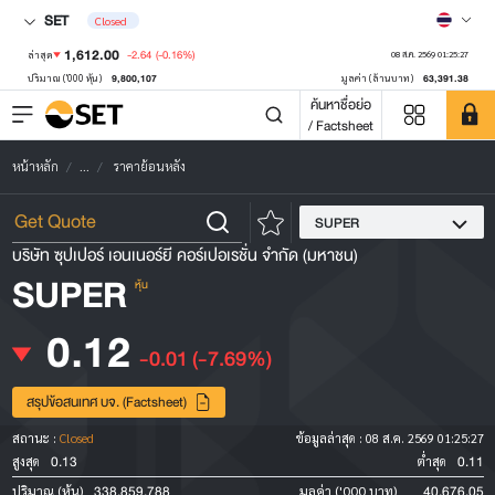
SET
Closed
1,612.00
-2.64
(-0.16%)
ล่าสุด
08 ส.ค. 2569 01:25:27
9,800,107
63,391.38
ปริมาณ ('000 หุ้น)
มูลค่า (ล้านบาท)
ค้นหาชื่อย่อ
/ Factsheet
หน้าหลัก
...
ราคาย้อนหลัง
SUPER
บริษัท ซุปเปอร์ เอนเนอร์ยี คอร์เปอเรชั่น จำกัด (มหาชน)
SUPER
หุ้น
0.12
-0.01
(-7.69%)
สรุปข้อสนเทศ บจ. (Factsheet)
สถานะ :
Closed
ข้อมูลล่าสุด :
08 ส.ค. 2569 01:25:27
0.13
0.11
สูงสุด
ต่ำสุด
338,859,788
40,676.05
ปริมาณ (หุ้น)
มูลค่า ('000 บาท)