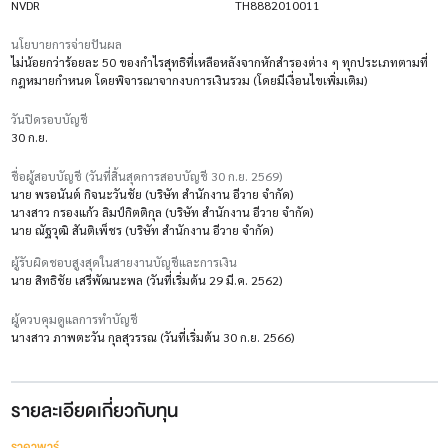
NVDR
TH8882010011
นโยบายการจ่ายปันผล
ไม่น้อยกว่าร้อยละ 50 ของกำไรสุทธิที่เหลือหลังจากหักสำรองต่าง ๆ ทุกประเภทตามที่
กฎหมายกำหนด โดยพิจารณาจากงบการเงินรวม (โดยมีเงื่อนไขเพิ่มเติม)
วันปิดรอบบัญชี
30 ก.ย.
ชื่อผู้สอบบัญชี (วันที่สิ้นสุดการสอบบัญชี 30 ก.ย. 2569)
นาย พรอนันต์ กิจนะวันชัย (บริษัท สำนักงาน อีวาย จำกัด)
นางสาว กรองแก้ว ลิมป์กิตติกุล (บริษัท สำนักงาน อีวาย จำกัด)
นาย ณัฐวุฒิ สันติเพ็ชร (บริษัท สำนักงาน อีวาย จำกัด)
ผู้รับผิดชอบสูงสุดในสายงานบัญชีและการเงิน
นาย สิทธิชัย เสรีพัฒนะพล (วันที่เริ่มต้น 29 มี.ค. 2562)
ผู้ควบคุมดูแลการทำบัญชี
นางสาว ภาพตะวัน กุลสุวรรณ (วันที่เริ่มต้น 30 ก.ย. 2566)
รายละเอียดเกี่ยวกับทุน
ราคาพาร์