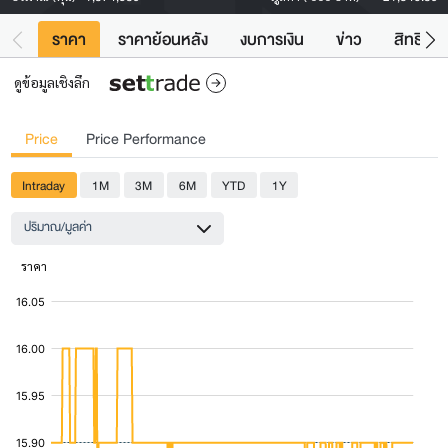
ราคา
ราคาย้อนหลัง
งบการเงิน
ข่าว
สิทธิประ
ดูข้อมูลเชิงลึก
Price
Price Performance
Intraday
1M
3M
6M
YTD
1Y
ปริมาณ/มูลค่า