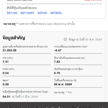
ดัชนีที่หุ้นเป็นองค์ประกอบ
SET100
SET100FF
SETHD
SETESG
หมายเหตุ
** เฉพาะการซื้อขายแบบ Auto Matching เท่านั้น
ข้อมูลสำคัญ
ข้อมูล ณ วันที่ 07 ส.ค. 2569
มูลค่าหลักทรัพย์ตามราคาตลาด (ล้านบาท)
การเปลี่ยนแปลงของราคา (%)*
31,053.56
-6.47
P/E (เท่า)
อัตราเงินปันผลตอบแทน (%)
7.51
7.83
P/BV (เท่า)
เงินปันผลล่าสุด (บาท/หุ้น)
0.54
0.70
Beta*
วันขึ้นเครื่องหมาย XD
0.59
06 พ.ค. 2569
%ถือหุ้นของผู้ถือหุ้นรายย่อย (%Free Float)
หมายเหตุ
* YTD
54.51
ณ วันที่ 11 มี.ค. 2569
ไตรมาส 1/2569