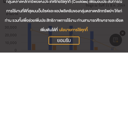
ผลประกอบการสำคัญ
กลุ่มตลาดหลักทรัพย์แห่งประเทศไทยใช้คุกกี้ (Cookies) เพื่อมอบประสบการณ์
ข้อมูล ณ วันที่ 31 มี.ค. 2569
การใช้งานที่ดีที่สุดบนเว็บไซต์และแอปพลิเคชันของกลุ่มตลาดหลักทรัพย์ฯ ให้แก่
ท่าน รวมทั้งเพื่อช่วยเพิ่มประสิทธิภาพการใช้งาน ท่านสามารถศึกษารายละเอียด
เพิ่มเติมได้ที่
นโยบายการใช้คุกกี้
ยอมรับ
3,955.78
รายได้รวม (ล้านบาท)
402.11
กำไรสุทธิ (ล้านบาท)
10.68
อัตรากำไรสุทธิ (%)