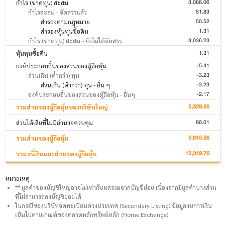
3,088.06
กำไร (ขาดทุน) สะสม
51.83
กำไรสะสม - จัดสรรแล้ว
50.52
สำรองตามกฎหมาย
1.31
สำรองหุ้นทุนซื้อคืน
3,036.23
กำไร (ขาดทุน) สะสม - ยังไม่ได้จัดสรร
1.31
หุ้นทุนซื้อคืน
-5.41
องค์ประกอบอื่นของส่วนของผู้ถือหุ้น
-3.23
ส่วนเกิน (ต่ำกว่า) ทุน
-3.23
ส่วนเกิน (ต่ำกว่า) ทุน - อื่น ๆ
-2.17
องค์ประกอบอื่นของส่วนของผู้ถือหุ้น - อื่นๆ
5,529.95
รวมส่วนของผู้ถือหุ้นของบริษัทใหญ่
86.01
ส่วนได้เสียที่ไม่มีอำนาจควบคุม
5,615.96
รวมส่วนของผู้ถือหุ้น
13,319.76
รวมหนี้สินและส่วนของผู้ถือหุ้น
หมายเหตุ
** มูลค่าของบัญชีใหญ่อาจไม่เท่ากับผลรวมจากบัญชีย่อย เนื่องจากมีมูลค่าบางส่วน
ที่ไม่สามารถลงบัญชีย่อยได้
ในกรณีของบริษัทจดทะเบียนต่างประเทศ (Secondary Listing) ข้อมูลงบการเงิน
เป็นไปตามเกณฑ์ของตลาดหลักทรัพย์หลัก (Home Exchange)