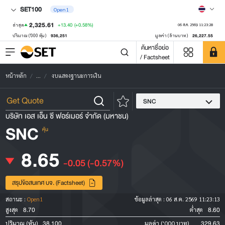
SET100
Open1
2,325.61
+13.40
(+0.58%)
ล่าสุด
06 ส.ค. 2569 11:23:28
936,251
26,227.55
ปริมาณ ('000 หุ้น)
มูลค่า (ล้านบาท)
ค้นหาชื่อย่อ
/ Factsheet
หน้าหลัก
...
งบแสดงฐานะการเงิน
SNC
บริษัท เอส เอ็น ซี ฟอร์เมอร์ จำกัด (มหาชน)
SNC
หุ้น
8.65
-0.05
(-0.57%)
สรุปข้อสนเทศ บจ. (Factsheet)
สถานะ :
Open1
ข้อมูลล่าสุด :
06 ส.ค. 2569 11:23:13
8.70
8.60
สูงสุด
ต่ำสุด
38,100
329.63
ปริมาณ (หุ้น)
มูลค่า ('000 บาท)