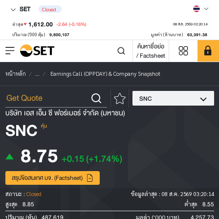
SET
Closed
1,612.00
-2.64
(-0.16%)
ล่าสุด
08 ส.ค. 2569 03:20:14
9,800,107
63,391.38
ปริมาณ ('000 หุ้น)
มูลค่า (ล้านบาท)
ค้นหาชื่อย่อ
/ Factsheet
หน้าหลัก
...
Earnings Call (OPPDAY) & Company Snapshot
SNC
บริษัท เอส เอ็น ซี ฟอร์เมอร์ จำกัด (มหาชน)
SNC
หุ้น
8.75
+0.15
(+1.74%)
สรุปข้อสนเทศ บจ. (Factsheet)
สถานะ :
Closed
ข้อมูลล่าสุด :
08 ส.ค. 2569 03:20:14
8.85
8.55
สูงสุด
ต่ำสุด
487,619
4,257.73
ปริมาณ (หุ้น)
มูลค่า ('000 บาท)