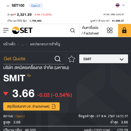
SET100
Open2
2,321.29
-4.64
(-0.20%)
ล่าสุด
07 ส.ค. 2569 14:51:57
1,786,982
41,099.37
ปริมาณ ('000 หุ้น)
มูลค่า (ล้านบาท)
ค้นหาชื่อย่อ
/ Factsheet
หน้าหลัก
...
ผลประกอบการสำคัญ
SMIT
บริษัท สหมิตรเครื่องกล จำกัด (มหาชน)
SMIT
หุ้น
3.66
-0.02
(-0.54%)
สรุปข้อสนเทศ บจ. (Factsheet)
สถานะ :
Open2
ข้อมูลล่าสุด :
07 ส.ค. 2569 14:51:57
3.68
3.66
สูงสุด
ต่ำสุด
46,500
170.29
ปริมาณ (หุ้น)
มูลค่า ('000 บาท)