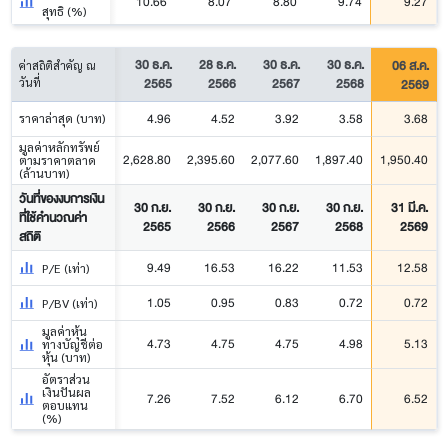
10.66
8.07
8.80
9.74
9.27
สุทธิ (%)
30 ธ.ค.
28 ธ.ค.
30 ธ.ค.
30 ธ.ค.
06 ส.ค.
ค่าสถิติสำคัญ ณ
2565
2566
2567
2568
2569
วันที่
4.96
4.52
3.92
3.58
3.68
ราคาล่าสุด (บาท)
มูลค่าหลักทรัพย์
2,628.80
2,395.60
2,077.60
1,897.40
1,950.40
ตามราคาตลาด
(ล้านบาท)
วันที่ของงบการเงิน
30 ก.ย.
30 ก.ย.
30 ก.ย.
30 ก.ย.
31 มี.ค.
ที่ใช้คำนวณค่า
2565
2566
2567
2568
2569
สถิติ
9.49
16.53
16.22
11.53
12.58
P/E (เท่า)
1.05
0.95
0.83
0.72
0.72
P/BV (เท่า)
มูลค่าหุ้น
4.73
4.75
4.75
4.98
5.13
ทางบัญชีต่อ
หุ้น (บาท)
อัตราส่วน
เงินปันผล
7.26
7.52
6.12
6.70
6.52
ตอบแทน
(%)