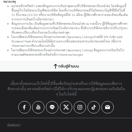
หมายเหตุ
ตลาดหลักทรัพย์ฯ แสดงข้อมูลงบการเงินล่าสุดตามที่บริษัทจดทะเบียนนำส่ง โดยข้อมูลนี้
ขึ้นอยู่กับวันปิดรอบบัญชีของบริษัท โดยที่บางบริษัทอาจจะมีวันปิดรอบบัญชีที่มิใช่วันที่
31 ธันวาคม (31/12) หรือบางบริษัทข้อมูลมิใช่ 12 เดือน ผู้ใช้ควรศึกษารายละเอียดเพิ่มเติม
จากงบการเงินฉบับเต็มประกอบ
ข้อมูลงบการเงิน เป็นข้อมูลตามที่บริษัทจดทะเบียนนำส่ง ณ งวดนั้นๆ ผู้ใช้ข้อมูลควรศึกษา
รายละเอียดเพิ่มเติมจากงบการเงินฉบับเต็มประกอบ ซึ่งมีบางบริษัทอาจมีการปรับปรุงงบ
ที่แสดงเปรียบเทียบในงบฉบับเต็มงวดล่าสุด
ในกรณีของบริษัทจดทะเบียนต่างประเทศ (Secondary Listing) ค่าสถิติ P/E P/BV และ
Dividend Yield คำนวณโดยใช้อัตราแลกเปลี่ยนของธนาคารแห่งประเทศไทย เพื่อการ
ประมาณการเปรียบเทียบเท่านั้น
ในกรณีของบริษัทจดทะเบียนต่างประเทศ (Secondary Listing) ข้อมูลงบการเงินเป็นไป
ตามเกณฑ์ของตลาดหลักทรัพย์หลัก (Home exchange)
กลับสู่ด้านบน
เนื้อหาทั้งหมดบนเว็บไซต์นี้ มีขึ้นเพื่อวัตถุประสงค์ในการให้ข้อมูลและเพื่อการ
ศึกษาเท่านั้น ตลาดหลักทรัพย์ฯ มิได้ให้การรับรองและขอปฏิเสธต่อความรับผิดใด
ๆ ในเว็บไซต์นี้
ติดต่อเรา