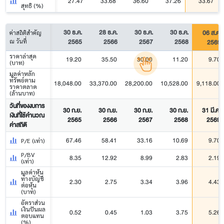
27.47
33.68
36.60
37.26
33.67
สุทธิ (%)
30 ธ.ค.
28 ธ.ค.
30 ธ.ค.
30 ธ.ค.
06 ส.ค.
ค่าสถิติสำคัญ
2565
2566
2567
2568
2569
ณ วันที่
ราคาล่าสุด
19.20
35.50
30.00
11.20
9.70
(บาท)
มูลค่าหลัก
ทรัพย์ตาม
18,048.00
33,370.00
28,200.00
10,528.00
9,118.00
ราคาตลาด
(ล้านบาท)
วันที่ของงบการ
30 ก.ย.
30 ก.ย.
30 ก.ย.
30 ก.ย.
31 มี.ค.
เงินที่ใช้คำนวณ
2565
2566
2567
2568
2569
ค่าสถิติ
67.46
58.41
33.16
10.69
9.70
P/E (เท่า)
P/BV
8.35
12.92
8.99
2.83
2.19
(เท่า)
มูลค่าหุ้น
ทางบัญชี
2.30
2.75
3.34
3.96
4.43
ต่อหุ้น
(บาท)
อัตราส่วน
เงินปันผล
0.52
0.45
1.03
3.75
5.26
ตอบแทน
(%)