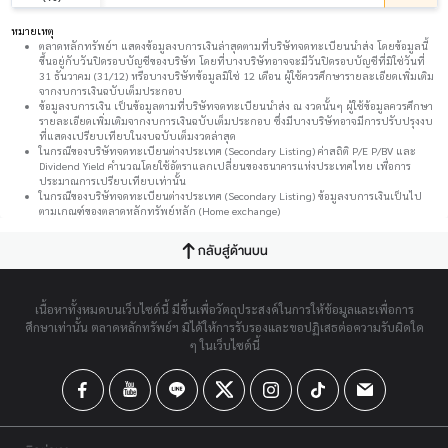
หมายเหตุ
ตลาดหลักทรัพย์ฯ แสดงข้อมูลงบการเงินล่าสุดตามที่บริษัทจดทะเบียนนำส่ง โดยข้อมูลนี้
ขึ้นอยู่กับวันปิดรอบบัญชีของบริษัท โดยที่บางบริษัทอาจจะมีวันปิดรอบบัญชีที่มิใช่วันที่
31 ธันวาคม (31/12) หรือบางบริษัทข้อมูลมิใช่ 12 เดือน ผู้ใช้ควรศึกษารายละเอียดเพิ่มเติม
จากงบการเงินฉบับเต็มประกอบ
ข้อมูลงบการเงิน เป็นข้อมูลตามที่บริษัทจดทะเบียนนำส่ง ณ งวดนั้นๆ ผู้ใช้ข้อมูลควรศึกษา
รายละเอียดเพิ่มเติมจากงบการเงินฉบับเต็มประกอบ ซึ่งมีบางบริษัทอาจมีการปรับปรุงงบ
ที่แสดงเปรียบเทียบในงบฉบับเต็มงวดล่าสุด
ในกรณีของบริษัทจดทะเบียนต่างประเทศ (Secondary Listing) ค่าสถิติ P/E P/BV และ
Dividend Yield คำนวณโดยใช้อัตราแลกเปลี่ยนของธนาคารแห่งประเทศไทย เพื่อการ
ประมาณการเปรียบเทียบเท่านั้น
ในกรณีของบริษัทจดทะเบียนต่างประเทศ (Secondary Listing) ข้อมูลงบการเงินเป็นไป
ตามเกณฑ์ของตลาดหลักทรัพย์หลัก (Home exchange)
กลับสู่ด้านบน
เนื้อหาทั้งหมดบนเว็บไซต์นี้ มีขึ้นเพื่อวัตถุประสงค์ในการให้ข้อมูลและเพื่อการ
ศึกษาเท่านั้น ตลาดหลักทรัพย์ฯ มิได้ให้การรับรองและขอปฏิเสธต่อความรับผิดใด
ๆ ในเว็บไซต์นี้