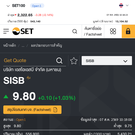
SET100
Open1
2,322.65
-3.28
(-0.14%)
ล่าสุด
07 ส.ค. 2569 10:18:23
543,140
13,104.52
ปริมาณ ('000 หุ้น)
มูลค่า (ล้านบาท)
ค้นหาชื่อย่อ
/ Factsheet
หน้าหลัก
...
ผลประกอบการสำคัญ
SISB
บริษัท เอสไอเอสบี จำกัด (มหาชน)
SISB
หุ้น
9.80
+0.10
(+1.03%)
สรุปข้อสนเทศ บจ. (Factsheet)
สถานะ :
Open1
ข้อมูลล่าสุด :
07 ส.ค. 2569 10:18:08
9.80
9.75
สูงสุด
ต่ำสุด
556,900
5,430.21
ปริมาณ (หุ้น)
มูลค่า ('000 บาท)