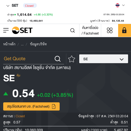
SET
Closed
1,614.64
+4.86
(+0.30%)
ล่าสุด
07 ส.ค. 2569 03:20:04
10,493,641
84,135.44
ปริมาณ ('000 หุ้น)
มูลค่า (ล้านบาท)
ค้นหาชื่อย่อ
/ Factsheet
หน้าหลัก
...
ข้อมูลบริษัท
SE
บริษัท สยามอีสต์ โซลูชั่น จำกัด (มหาชน)
SE
หุ้น
0.54
+0.02
(+3.85%)
สรุปข้อสนเทศ บจ. (Factsheet)
สถานะ :
Closed
ข้อมูลล่าสุด :
07 ส.ค. 2569 03:20:04
0.57
0.51
สูงสุด
ต่ำสุด
10,060,009
5,467.92
ปริมาณ (หุ้น)
มูลค่า ('000 บาท)