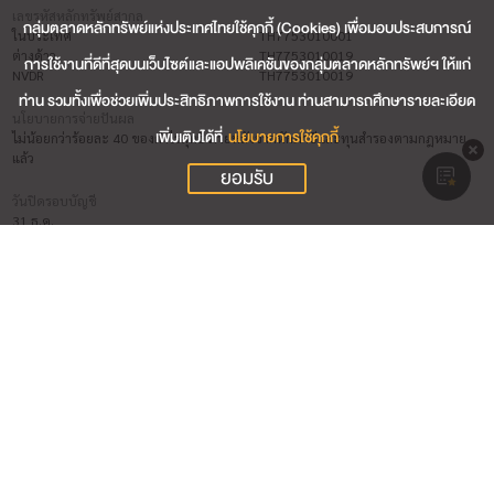
เลขรหัสหลักทรัพย์สากล
กลุ่มตลาดหลักทรัพย์แห่งประเทศไทยใช้คุกกี้ (Cookies) เพื่อมอบประสบการณ์
ในประเทศ
TH7753010001
ต่างด้าว
TH7753010019
การใช้งานที่ดีที่สุดบนเว็บไซต์และแอปพลิเคชันของกลุ่มตลาดหลักทรัพย์ฯ ให้แก่
NVDR
TH7753010019
ท่าน รวมทั้งเพื่อช่วยเพิ่มประสิทธิภาพการใช้งาน ท่านสามารถศึกษารายละเอียด
นโยบายการจ่ายปันผล
เพิ่มเติมได้ที่
นโยบายการใช้คุกกี้
ไม่น้อยกว่าร้อยละ 40 ของกำไรสุทธิ ภายหลังจากหักภาษีและทุนสำรองตามกฎหมาย
แล้ว
ยอมรับ
วันปิดรอบบัญชี
31 ธ.ค.
ชื่อผู้สอบบัญชี (วันที่สิ้นสุดการสอบบัญชี 31 ธ.ค. 2569)
นาย สมชาติ กาลสุข (บริษัท สำนักงาน เอ แอนด์ เอ จำกัด)
นางสาว ยุพิน ชุ่มใจ (บริษัท สำนักงาน เอ แอนด์ เอ จำกัด)
นาย ปรีชา สวน (บริษัท สำนักงาน เอ แอนด์ เอ จำกัด)
ผู้รับผิดชอบสูงสุดในสายงานบัญชีและการเงิน
นางสาว ณิชกมล วงศ์พิพัฒน์ (วันที่เริ่มต้น 26 เม.ย. 2567)
ผู้ควบคุมดูแลการทำบัญชี
นางสาว อัจฉราภรณ์ ชยานันต์จีรเดช (วันที่เริ่มต้น 19 เม.ย. 2567)