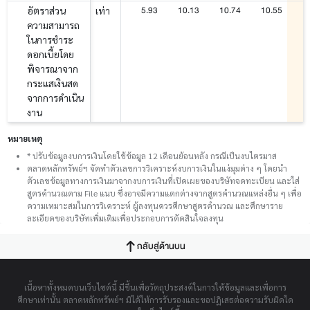
5.93
10.13
10.74
10.55
อัตราส่วน
เท่า
ความสามารถ
ในการชำระ
ดอกเบี้ยโดย
พิจารณาจาก
กระแสเงินสด
จากการดำเนิน
งาน
หมายเหตุ
* ปรับข้อมูลงบการเงินโดยใช้ข้อมูล 12 เดือนย้อนหลัง กรณีเป็นงบไตรมาส
ตลาดหลักทรัพย์ฯ จัดทำตัวเลขการวิเคราะห์งบการเงินในแง่มุมต่าง ๆ โดยนำ
ตัวเลขข้อมูลทางการเงินมาจากงบการเงินที่เปิดเผยของบริษัทจดทะเบียน และใส่
สูตรคำนวณตาม File แนบ ซึ่งอาจมีความแตกต่างจากสูตรคำนวณแหล่งอื่น ๆ เพื่อ
ความเหมาะสมในการวิเคราะห์ ผู้ลงทุนควรศึกษาสูตรคำนวณ และศึกษาราย
ละเอียดของบริษัทเพิ่มเติมเพื่อประกอบการตัดสินใจลงทุน
กลับสู่ด้านบน
เนื้อหาทั้งหมดบนเว็บไซต์นี้ มีขึ้นเพื่อวัตถุประสงค์ในการให้ข้อมูลและเพื่อการ
ศึกษาเท่านั้น ตลาดหลักทรัพย์ฯ มิได้ให้การรับรองและขอปฏิเสธต่อความรับผิดใด