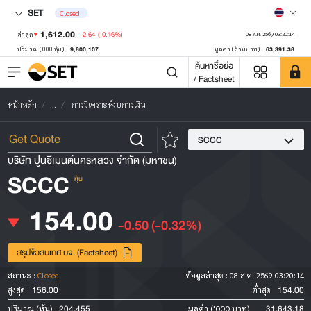
SET
Closed
1,612.00
-2.64
(-0.16%)
ล่าสุด
08 ส.ค. 2569 03:20:14
9,800,107
63,391.38
ปริมาณ ('000 หุ้น)
มูลค่า (ล้านบาท)
ค้นหาชื่อย่อ
/ Factsheet
หน้าหลัก
...
การวิเคราะห์งบการเงิน
SCCC
บริษัท ปูนซีเมนต์นครหลวง จำกัด (มหาชน)
SCCC
หุ้น
154.00
-0.50
(-0.32%)
สรุปข้อสนเทศ บจ. (Factsheet)
สถานะ :
Closed
ข้อมูลล่าสุด :
08 ส.ค. 2569 03:20:14
156.00
154.00
สูงสุด
ต่ำสุด
204,455
31,643.18
ปริมาณ (หุ้น)
มูลค่า ('000 บาท)