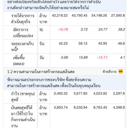
อย่างต่อเนื่องหรือเติบโตอย่างไร และรายได้จากการดำเนิน
งานดังกล่าวสามารถจัดเก็บได้อย่างเหมาะสมหรือไม่
42,218.22
43,790.45
54,198.26
27,595.85
รายได้จากการ
ล้าน
ดำเนินธุรกิจ
บาท
-15.78
3.72
23.77
38.27
อัตราการ
%
เปลี่ยนแปลง
42.23
58.12
42.95
46.65
ระยะเวลาเก็บ
วัน
หนี้*
5.06
15.89
-15.17
4.17
เพิ่มขึ้น
วัน
(ลดลง)
1.2 ความสามารถในการสร้างกระแสเงินสด
คำอธิบาย
พิจารณาผลประกอบการของบริษัท ซึ่งสะท้อนความ
สามารถในการสร้างกระแสเงินสด เพื่อเป็นเงินทุนหมุนเวียน
2,492.32
5,677.85
4,023.92
2,297.61
กำไร (ขาดทุน)
ล้าน
สุทธิ
บาท
5,803.74
8,230.94
8,763.45
4,398.92
เงินสดสุทธิได้
ล้าน
มา (ใช้ไป) ใน
บาท
กิจกรรมดำเนิน
งาน