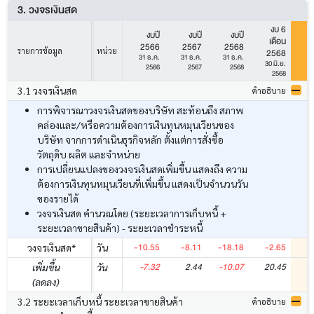
3. วงจรเงินสด
งบ 6
งบปี
งบปี
งบปี
เดือน
2566
2567
2568
รายการข้อมูล
หน่วย
2568
2
31 ธ.ค.
31 ธ.ค.
31 ธ.ค.
30 มิ.ย.
30
2566
2567
2568
2568
3.1 วงจรเงินสด
คำอธิบาย
การพิจารณาวงจรเงินสดของบริษัท สะท้อนถึง สภาพ
คล่องและ/หรือความต้องการเงินทุนหมุนเวียนของ
บริษัท จากการดำเนินธุรกิจหลัก ตั้งแต่การสั่งซื้อ
วัตถุดิบ ผลิต และจำหน่าย
การเปลี่ยนแปลงของวงจรเงินสดเพิ่มขึ้น แสดงถึง ความ
ต้องการเงินทุนหมุนเวียนที่เพิ่มขึ้น แสดงเป็นจำนวนวัน
ของรายได้
วงจรเงินสด คำนวณโดย (ระยะเวลาการเก็บหนี้ +
ระยะเวลาขายสินค้า) - ระยะเวลาชำระหนี้
-10.55
-8.11
-18.18
-2.65
-
วงจรเงินสด*
วัน
-7.32
2.44
-10.07
20.45
เพิ่มขึ้น
วัน
(ลดลง)
3.2 ระยะเวลาเก็บหนี้ ระยะเวลาขายสินค้า
คำอธิบาย