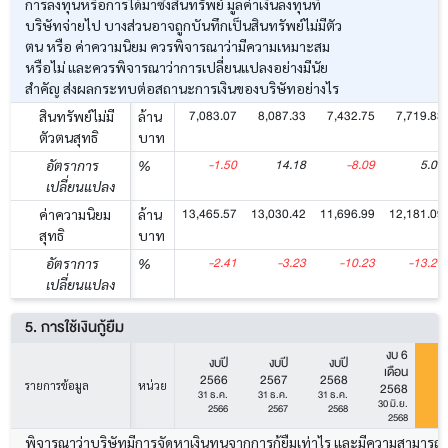
การลงทุนหรือการได้มาซึ่งสินทรัพย์ มูลค่าเงินลงทุนที่
บริษัทจ่ายไป บางส่วนอาจถูกบันทึกเป็นสินทรัพย์ไม่มีตัว
ตน หรือ ค่าความนิยม ควรพิจารณาว่ามีความเหมาะสม
หรือไม่ และควรพิจารณาว่าการเปลี่ยนแปลงอย่างมีนัย
สำคัญ ส่งผลกระทบต่อสถานะการเงินของบริษัทอย่างไร
7,083.07
8,087.33
7,432.75
7,719.83
สินทรัพย์ไม่มี
ล้าน
ตัวตนสุทธิ
บาท
-1.50
14.18
-8.09
5.04
อัตราการ
%
เปลี่ยนแปลง
13,465.57
13,030.42
11,696.99
12,181.09
ค่าความนิยม
ล้าน
สุทธิ
บาท
-2.41
-3.23
-10.23
-13.25
อัตราการ
%
เปลี่ยนแปลง
5. การใช้เงินกู้ยืม
งบ 6
งบปี
งบปี
งบปี
เดือน
2566
2567
2568
รายการข้อมูล
หน่วย
2568
2
31 ธ.ค.
31 ธ.ค.
31 ธ.ค.
30 มิ.ย.
30
2566
2567
2568
2568
พิจารณาว่าบริษัทมีการจัดหาเงินทุนจากการกู้ยืมเท่าไร และมีความสามารถ