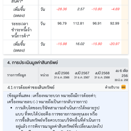
สินค้า*
-28.36
2.57
-10.80
-4.69
เพิ่มขึ้น
วัน
(ลดลง)
96.79
112.81
96.91
92.99
9
ระยะเวลา
วัน
ชำระหนี้เจ้า
หนี้การค้า*
-15.98
16.02
-15.90
-20.97
เพิ่มขึ้น
วัน
(ลดลง)
4. การประเมินมูลค่าสินทรัพย์
งบ 6 เดือน
งบปี 2566
งบปี 2567
งบปี 2568
2568
รายการข้อมูล
หน่วย
31 ธ.ค. 2566
31 ธ.ค. 2567
31 ธ.ค. 2568
30 มิ.ย. 2568
4.1 การด้อยค่าของสินทรัพย์
คำอธิบาย
(ข้อมูลที่แสดง : เครื่องหมายบวก หมายถึงมีการด้อยค่า;
เครื่องหมายลบ (-) หมายถึงเป็นการกลับรายการ)
การเติบโตของบริษัทสามารถดำเนินการได้หลายรูป
แบบ ที่พบได้บ่อยคือ การขยายการลงทุนเอง หรือ
การซื้อสินทรัพย์หรือควบรวมบริษัทอื่นที่ดำเนินการ
อยู่แล้ว การพิจารณามูลค่าสินทรัพย์ที่เปลี่ยนแปลงไป