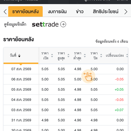
คา
ราคาย้อนหลัง
งบการเงิน
ข่าว
สิทธิประโยชน์
ข้
ดูข้อมูลเชิงลึก
ราคาย้อนหลัง
ข้อมูลย้อนหลัง 6 เดือน
ราคา
ราคา
ราคา
ราคา
วันที่
เปลี่ยนแปลง
เปิด
สูงสุด
ต่ำสุด
ปิด
07 ส.ค. 2569
5.05
5.05
4.98
5.00
0.00
06 ส.ค. 2569
5.00
5.05
5.00
5.00
-0.05
05 ส.ค. 2569
5.00
5.05
4.98
5.05
+0.05
04 ส.ค. 2569
5.05
5.05
4.98
5.00
-0.05
03 ส.ค. 2569
5.00
5.05
4.98
5.05
+0.07
31 ก.ค. 2569
4.98
5.00
4.96
4.98
0.00
30 ก.ค. 2569
5.00
5.00
4.98
4.98
0.00