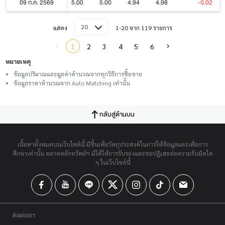
09 ก.ค. 2569
5.00
5.00
4.94
4.98
-0.02
20
แสดง
1-20 จาก 119 รายการ
1
2
3
4
5
6
หมายเหตุ
ข้อมูลปริมาณและมูลค่าคำนวณจากทุกวิธีการซื้อขาย
ข้อมูลราคาคำนวณจาก Auto Matching เท่านั้น
กลับสู่ด้านบน
เนื้อหาทั้งหมดบนเว็บไซต์นี้ มีขึ้นเพื่อวัตถุประสงค์ในการให้ข้อมูลและเพื่อการ
ศึกษาเท่านั้น ตลาดหลักทรัพย์ฯ มิได้ให้การรับรองและขอปฏิเสธต่อความรับผิดใด
ๆ ในเว็บไซต์นี้
ติดต่อเรา