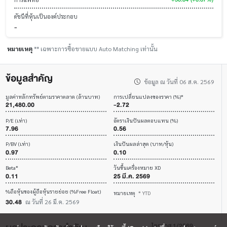
ดัชนีที่หุ้นเป็นองค์ประกอบ
-
หมายเหตุ
** เฉพาะการซื้อขายแบบ Auto Matching เท่านั้น
ข้อมูลสำคัญ
ข้อมูล ณ วันที่ 06 ส.ค. 2569
มูลค่าหลักทรัพย์ตามราคาตลาด (ล้านบาท)
การเปลี่ยนแปลงของราคา (%)*
21,480.00
-2.72
P/E (เท่า)
อัตราเงินปันผลตอบแทน (%)
7.96
0.56
P/BV (เท่า)
เงินปันผลล่าสุด (บาท/หุ้น)
0.97
0.10
Beta*
วันขึ้นเครื่องหมาย XD
0.11
25 มี.ค. 2569
%ถือหุ้นของผู้ถือหุ้นรายย่อย (%Free Float)
หมายเหตุ
* YTD
30.48
ณ วันที่ 26 มี.ค. 2569
ไตรมาส 1/2569