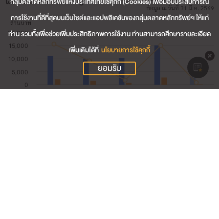
ผลประกอบการสำคัญ
กลุ่มตลาดหลักทรัพย์แห่งประเทศไทยใช้คุกกี้ (Cookies) เพื่อมอบประสบการณ์
ข้อมูล ณ วันที่ 31 มี.ค. 2569
การใช้งานที่ดีที่สุดบนเว็บไซต์และแอปพลิเคชันของกลุ่มตลาดหลักทรัพย์ฯ ให้แก่
ท่าน รวมทั้งเพื่อช่วยเพิ่มประสิทธิภาพการใช้งาน ท่านสามารถศึกษารายละเอียด
เพิ่มเติมได้ที่
นโยบายการใช้คุกกี้
ยอมรับ
5,454.87
รายได้รวม (ล้านบาท)
245.20
กำไรสุทธิ (ล้านบาท)
5.84
อัตรากำไรสุทธิ (%)