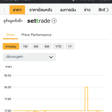
ราคา
ราคาย้อนหลัง
งบการเงิน
ข่าว
สิทธิประ
ดูข้อมูลเชิงลึก
Price
Price Performance
Intraday
1M
3M
6M
YTD
1Y
ปริมาณ/มูลค่า