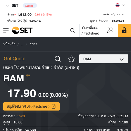
SET
Closed
1,612.00
-2.64
(-0.16%)
ล่าสุด
08 ส.ค. 2569 03:20:14
9,800,107
63,391.38
ปริมาณ ('000 หุ้น)
มูลค่า (ล้านบาท)
ค้นหาชื่อย่อ
/ Factsheet
หน้าหลัก
...
ราคา
RAM
บริษัท โรงพยาบาลรามคำแหง จำกัด (มหาชน)
RAM
หุ้น
17.90
0.00
(0.00%)
สรุปข้อสนเทศ บจ. (Factsheet)
สถานะ :
Closed
ข้อมูลล่าสุด :
08 ส.ค. 2569 03:20:14
18.00
17.80
สูงสุด
ต่ำสุด
54,568
976.73
ปริมาณ (หุ้น)
มูลค่า ('000 บาท)