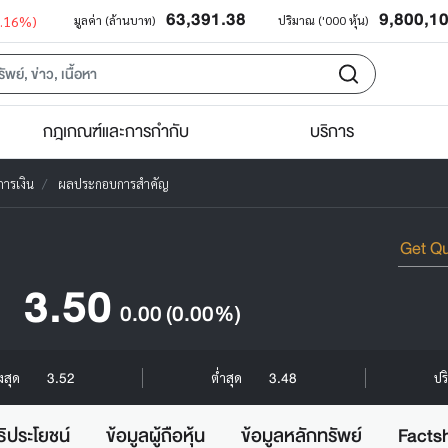
63,391.38
9,800,1
0.16%)
มูลค่า (ล้านบาท)
ปริมาณ ('000 หุ้น)
กฎเกณฑ์และการกำกับ
บริการ
ารเงิน
ผลประกอบการสำคัญ
3.50
0.00
(0.00%)
3.52
3.48
ูงสุด
ต่ำสุด
ปร
ธิประโยชน์
ข้อมูลผู้ถือหุ้น
ข้อมูลหลักทรัพย์
Facts