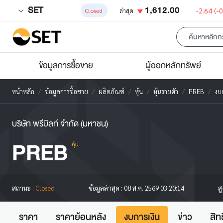
SET
1,612.00
-2.64
(-
Closed
ล่าสุด
ข้อมูลการซื้อขาย
ผู้ออกหลักทรัพย์
หน้าหลัก
ข้อมูลการซื้อขาย
ผลิตภัณฑ์
หุ้น
หุ้นรายตัว
PREB
งบก
บริษัท พรีบิลท์ จำกัด (มหาชน)
PREB
หุ้น
ส
สถานะ :
Closed
ข้อมูลล่าสุด :
08 ส.ค. 2569 03:20:14
ราคา
ราคาย้อนหลัง
งบการเงิน
ข่าว
สิท