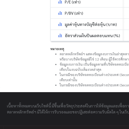
P/E (เท่า)
P/BV (เท่า)
มูลค่าหุ้นทางบัญชีต่อหุ้น (บาท)
อัตราส่วนเงินปันผลตอบแทน (%)
หมายเหตุ
ตลาดหลักทรัพย์ฯ แสดงข้อมูลงบการเงินล่าสุดตามที
หรือบางบริษัทข้อมูลมิใช่ 12 เดือน ผู้ใช้ควรศึ
ข้อมูลงบการเงิน เป็นข้อมูลตามที่บริษัทจดทะเบี
เทียบในงบฉบับเต็มงวดล่าสุด
ในกรณีของบริษัทจดทะเบียนต่างประเทศ (Second
เทียบเท่านั้น
ในกรณีของบริษัทจดทะเบียนต่างประเทศ (Secon
เนื้อหาทั้งหมดบนเว็บไซต์นี้ มีขึ้นเพื่อวัตถุประสงค์ในการให้ข้อมูลและเพื่อก
ตลาดหลักทรัพย์ฯ มิได้ให้การรับรองและขอปฏิเสธต่อความรับผิดใด ๆ ในเว็บไ