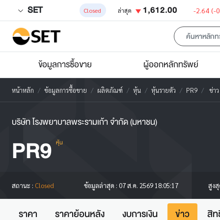
SET
1,612.00
-2.64
(-
Closed
ล่าสุด
ข้อมูลการซื้อขาย
ผู้ออกหลักทรัพย์
หน้าหลัก
ข้อมูลการซื้อขาย
ผลิตภัณฑ์
หุ้น
หุ้นรายตัว
PR9
ข่าว
บริษัท โรงพยาบาลพระรามเก้า จำกัด (มหาชน)
PR9
หุ้น
สูงส
สถานะ :
Closed
ข้อมูลล่าสุด :
07 ส.ค. 2569 18:05:17
ราคา
ราคาย้อนหลัง
งบการเงิน
ข่าว
สิท