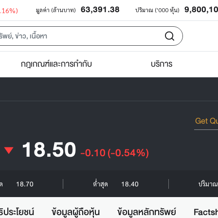
63,391.38
9,800,1
0.16%)
มูลค่า (ล้านบาท)
ปริมาณ ('000 หุ้น)
กฎเกณฑ์และการกำกับ
บริการ
18.50
-0.10
(-0.54%)
18.70
18.40
ุด
ต่ำสุด
ปริมาณ 
ธิประโยชน์
ข้อมูลผู้ถือหุ้น
ข้อมูลหลักทรัพย์
Facts