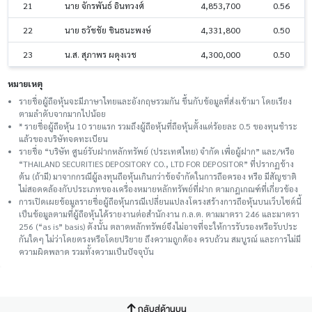
21
นาย จักรพันธ์ อินทวงศ์
4,853,700
0.56
22
นาย ธวัชชัย ชินธนะพงษ์
4,331,800
0.50
23
น.ส. สุภาพร ผดุงเวช
4,300,000
0.50
หมายเหตุ
รายชื่อผู้ถือหุ้นจะมีภาษาไทยและอังกฤษรวมกัน ขึ้นกับข้อมูลที่ส่งเข้ามา โดยเรียง
ตามลำดับจากมากไปน้อย
* รายชื่อผู้ถือหุ้น 10 รายแรก รวมถึงผู้ถือหุ้นที่ถือหุ้นตั้งแต่ร้อยละ 0.5 ของทุนชําระ
แล้วของบริษัทจดทะเบียน
รายชื่อ “บริษัท ศูนย์รับฝากหลักทรัพย์ (ประเทศไทย) จำกัด เพื่อผู้ฝาก” และ/หรือ
“THAILAND SECURITIES DEPOSITORY CO., LTD FOR DEPOSITOR” ที่ปรากฏข้าง
ต้น (ถ้ามี) มาจากกรณีผู้ลงทุนถือหุ้นเกินกว่าข้อจำกัดในการถือครอง หรือ มีสัญชาติ
ไม่สอดคล้องกับประเภทของเครื่องหมายหลักทรัพย์ที่ฝาก ตามกฎเกณฑ์ที่เกี่ยวข้อง
การเปิดเผยข้อมูลรายชื่อผู้ถือหุ้นกรณีเปลี่ยนแปลงโครงสร้างการถือหุ้นบนเว็บไซต์นี้
เป็นข้อมูลตามที่ผู้ถือหุ้นได้รายงานต่อสำนักงาน ก.ล.ต. ตามมาตรา 246 และมาตรา
256 (“as is” basis) ดังนั้น ตลาดหลักทรัพย์จึงไม่อาจที่จะให้การรับรองหรือรับประ
กันใดๆ ไม่ว่าโดยตรงหรือโดยปริยาย ถึงความถูกต้อง ครบถ้วน สมบูรณ์ และการไม่มี
ความผิดพลาด รวมทั้งความเป็นปัจจุบัน
กลับสู่ด้านบน