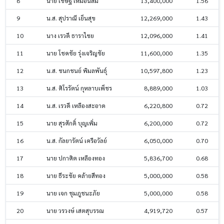
8
นาย เชษฐ เหมือนส้ม
13,400,000
1.56
9
น.ส. สุปราณี เย็นสุข
12,269,000
1.43
10
นาง เรวดี ธาราไชย
12,096,000
1.41
11
นาย โชคชัย รุ่งเจริญชัย
11,600,000
1.35
12
น.ส. ชนกชนย์ พิมลพันธุ์
10,597,800
1.23
13
น.ส. ศิโรรัตน์ กุหลาบเพ็ชร
8,889,000
1.03
14
น.ส. เรวดี เหลืองสะอาด
6,220,800
0.72
15
นาย สุรศักดิ์ บุญเพิ่ม
6,200,000
0.72
16
น.ส. กัลยารัตน์ เครือวัลย์
6,050,000
0.70
17
นาย ปกาศิต เหลืองทอง
5,836,700
0.68
18
นาย ธีระชัย คล้ายสีทอง
5,000,000
0.58
19
นาย เจก ชุมภูชนะภัย
5,000,000
0.58
20
นาย วรวงษ์ เสตสุบรรณ
4,919,720
0.57