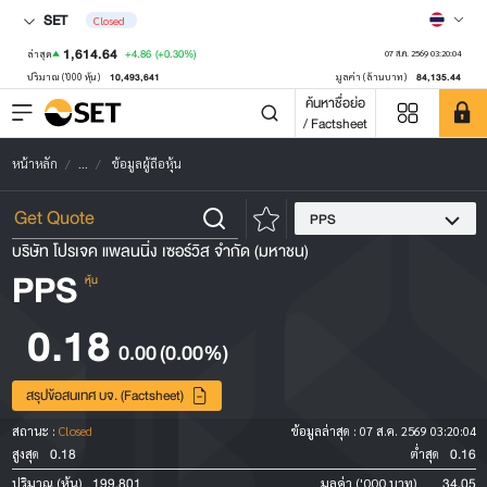
SET
Closed
1,614.64
+4.86
(+0.30%)
ล่าสุด
07 ส.ค. 2569 03:20:04
10,493,641
84,135.44
ปริมาณ ('000 หุ้น)
มูลค่า (ล้านบาท)
ค้นหาชื่อย่อ
/ Factsheet
หน้าหลัก
...
ข้อมูลผู้ถือหุ้น
PPS
บริษัท โปรเจค แพลนนิ่ง เซอร์วิส จำกัด (มหาชน)
PPS
หุ้น
0.18
0.00
(0.00%)
สรุปข้อสนเทศ บจ. (Factsheet)
สถานะ :
Closed
ข้อมูลล่าสุด :
07 ส.ค. 2569 03:20:04
0.18
0.16
สูงสุด
ต่ำสุด
199,801
34.05
ปริมาณ (หุ้น)
มูลค่า ('000 บาท)