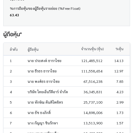
%การถือหุ้นของผู้ถือหุ้นรายย่อย (%Free Float)
63.43
ผู้ถือหุ้น*
จำนวนหุ้น (หุ้น)
%หุ้น
ลำดับ
ผู้ถือหุ้น
1
นาย ประสงค์ ธาราไชย
121,485,512
14.13
2
นาย ธีรธร ธาราไชย
111,558,654
12.97
3
นาย พงศ์ธร ธาราไชย
67,516,238
7.85
4
บริษัท ไทยเอ็นวีดีอาร์ จำกัด
36,345,831
4.23
5
นาย ทักษิณ ตันติไพจิตร
25,737,100
2.99
6
นาย ธัช ธงภักดิ์
14,898,006
1.73
7
นาง กัญญา ชินรักษา
13,513,900
1.57