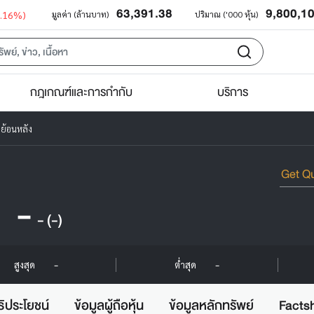
63,391.38
9,800,1
0.16%)
มูลค่า (ล้านบาท)
ปริมาณ ('000 หุ้น)
กฎเกณฑ์และการกำกับ
บริการ
ย้อนหลัง
-
-
(-)
-
-
สูงสุด
ต่ำสุด
ธิประโยชน์
ข้อมูลผู้ถือหุ้น
ข้อมูลหลักทรัพย์
Facts