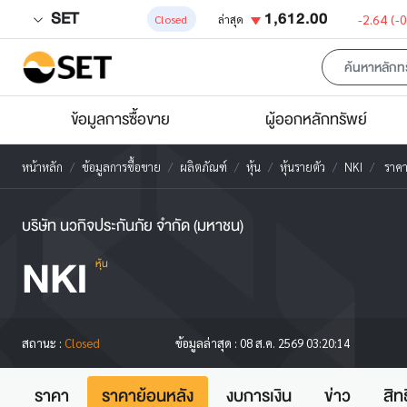
SET
1,612.00
-2.64
(-
Closed
ล่าสุด
ข้อมูลการซื้อขาย
ผู้ออกหลักทรัพย์
หน้าหลัก
ข้อมูลการซื้อขาย
ผลิตภัณฑ์
หุ้น
หุ้นรายตัว
NKI
ราคา
บริษัท นวกิจประกันภัย จำกัด (มหาชน)
NKI
หุ้น
สถานะ :
Closed
ข้อมูลล่าสุด :
08 ส.ค. 2569 03:20:14
ราคา
ราคาย้อนหลัง
งบการเงิน
ข่าว
สิท