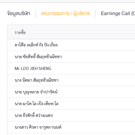
ข้อมูลบริษัท
คณะกรรมการ / ผู้บริหาร
Earnings Call
รายชื่อ
ดาโต๊ะ อเล็กซ์ กัง ปัง เกียง
นาย ชัยสิทธิ์ สัมฤทธิวณิชชา
Mr. LOO JIEH SHENG
นาง นิตยา สัมฤทธิวณิชชา
นาย บุญหลาย จำปารัตน์
นาย มาโค โล เป็ง เคียท โล
นาย ธีรศักดิ์ สว่างเนตร
นางสาว ศิรดา จารุตกานนท์