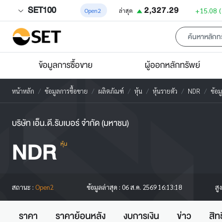
SET100
2,327.29
+15.08
Open2
ล่าสุด
ข้อมูลการซื้อขาย
ผู้ออกหลักทรัพย์
หน้าหลัก
ข้อมูลการซื้อขาย
ผลิตภัณฑ์
หุ้น
หุ้นรายตัว
NDR
ข้อม
บริษัท เอ็น.ดี.รับเบอร์ จำกัด (มหาชน)
NDR
หุ้น
สู
สถานะ :
Open2
ข้อมูลล่าสุด :
06 ส.ค. 2569 16:13:18
ราคา
ราคาย้อนหลัง
งบการเงิน
ข่าว
สิท