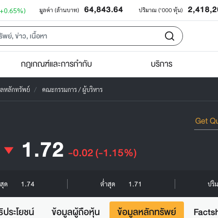
64,843.64
2,418,
(+0.65%)
มูลค่า (ล้านบาท)
ปริมาณ ('000 หุ้น)
กฎเกณฑ์และการกำกับ
บริการ
ูลหลักทรัพย์
คณะกรรมการ / ผู้บริหาร
1.72
-0.02
(-1.15%)
1.74
1.71
งสุด
ต่ำสุด
ปริ
ธิประโยชน์
ข้อมูลผู้ถือหุ้น
ข้อมูลหลักทรัพย์
Facts