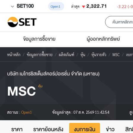
SET100
2,322.71
-3.22
(-
Open1
ล่าสุด
ข้อมูลการซื้อขาย
ผู้ออกหลักทรัพย์
หน้าหลัก
ข้อมูลการซื้อขาย
ผลิตภัณฑ์
หุ้น
หุ้นรายตัว
MSC
งบกา
บริษัท เมโทรซิสเต็มส์คอร์ปอเรชั่น จำกัด (มหาชน)
MSC
หุ้น
สู
สถานะ :
Open1
ข้อมูลล่าสุด :
07 ส.ค. 2569 11:42:54
ราคา
ราคาย้อนหลัง
งบการเงิน
ข่าว
สิท