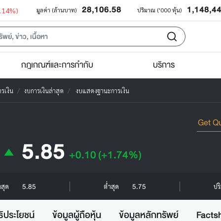
28,106.58
1,148,4
0.14%)
มูลค่า (ล้านบาท)
ปริมาณ ('000 หุ้น)
กฎเกณฑ์และการกำกับ
บริการ
รเงิน
งบการเงินล่าสุด
งบแสดงฐานะการเงิน
5.85
+0.10
(+1.74%)
5.85
5.75
งสุด
ต่ำสุด
ปร
ธิประโยชน์
ข้อมูลผู้ถือหุ้น
ข้อมูลหลักทรัพย์
Facts