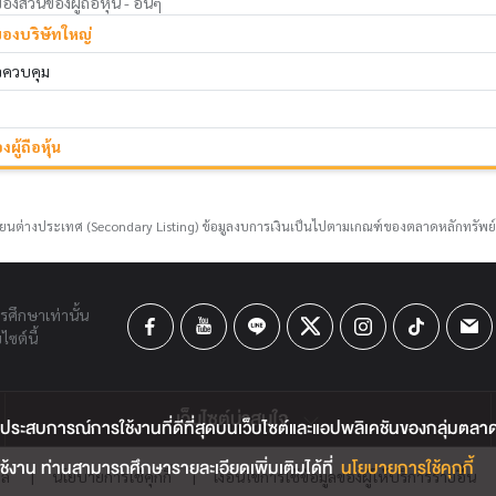
ส่วนของผู้ถือหุ้น - อื่นๆ
ของบริษัทใหญ่
าจควบคุม
ผู้ถือหุ้น
ยนต่างประเทศ (Secondary Listing) ข้อมูลงบการเงินเป็นไปตามเกณฑ์ของตลาดหลักทรัพย
ารศึกษาเท่านั้น
ซต์นี้
เว็บไซต์น่าสนใจ
ประสบการณ์การใช้งานที่ดีที่สุดบนเว็บไซต์และแอปพลิเคชันของกลุ่มตลาดหลั
้งาน ท่านสามารถศึกษารายละเอียดเพิ่มเติมได้ที่
นโยบายการใช้คุกกี้
คล
|
นโยบายการใช้คุกกี้
|
เงื่อนไขการใช้ข้อมูลของผู้ให้บริการรายอื่น