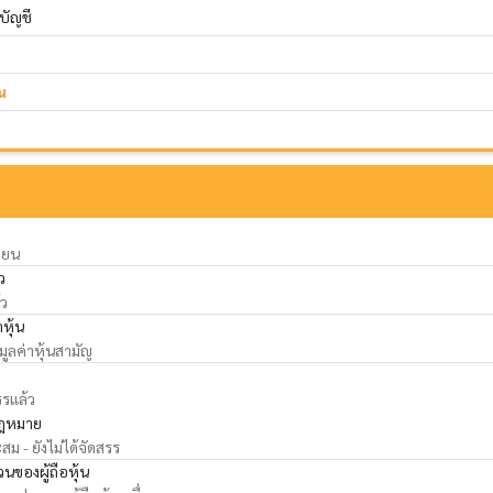
ดบัญชี
น
ียน
ว
้ว
าหุ้น
 มูลค่าหุ้นสามัญ
รรแล้ว
ฎหมาย
ม - ยังไม่ได้จัดสรร
นของผู้ถือหุ้น