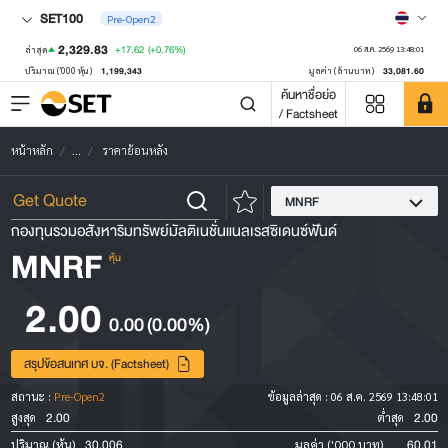
SET100
Pre-Open2
2,329.83
+17.62
(+0.76%)
ล่าสุด
06 ส.ค. 2569 13:48:01
1,199,343
33,081.60
ปริมาณ ('000 หุ้น)
มูลค่า (ล้านบาท)
ค้นหาชื่อย่อ
/ Factsheet
หน้าหลัก
...
ราคาย้อนหลัง
MNRF
กองทุนรวมอสังหาริมทรัพย์มัลติเนชั่นแนลเรสซิเดนซ์ฟันด์
MNRF
หุ้น
2.00
0.00
(0.00%)
สรุปข้อสนเทศ บจ. (Factsheet)
สถานะ :
Pre-Open2
ข้อมูลล่าสุด :
06 ส.ค. 2569 13:48:01
2.00
2.00
สูงสุด
ต่ำสุด
30,006
60.01
ปริมาณ (หุ้น)
มูลค่า ('000 บาท)