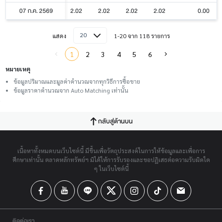
07 ก.ค. 2569
2.02
2.02
2.02
2.02
0.00
20
แสดง
1-20 จาก 118 รายการ
1
2
3
4
5
6
หมายเหตุ
ข้อมูลปริมาณและมูลค่าคำนวณจากทุกวิธีการซื้อขาย
ข้อมูลราคาคำนวณจาก Auto Matching เท่านั้น
กลับสู่ด้านบน
เนื้อหาทั้งหมดบนเว็บไซต์นี้ มีขึ้นเพื่อวัตถุประสงค์ในการให้ข้อมูลและเพื่อการ
ศึกษาเท่านั้น ตลาดหลักทรัพย์ฯ มิได้ให้การรับรองและขอปฏิเสธต่อความรับผิดใด
ๆ ในเว็บไซต์นี้
ติดต่อเรา