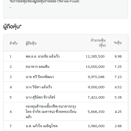
%การถือหุ้นของผู้ถือหุ้นรายย่อย (%Free Float)
-
ผู้ถือหุ้น*
จำนวนหุ้น
%หุ้น
ลำดับ
ผู้ถือหุ้น
(หุ้น)
1
พล.อ.อ. อวยชัย แจ้งเร็ว
12,385,500
8.98
2
ธนาคาร ออมสิน
10,000,000
7.25
3
นาย ทวี ปิยะพัฒนา
9,975,048
7.23
4
นาง วินิตา แจ้งเร็ว
9,000,000
6.52
5
นาง สุรีย์พร จีวาภัสร์
7,422,000
5.38
กองทุนสำรองเลี้ยงชีพ ธนาคารกรุง
6
ไทย จำกัด (มหาชน) ซึ่งจดทะเบียน
5,868,300
4.25
แล้ว
7
น.ส. แก้วใจ เผอิญโชค
3,980,000
2.88