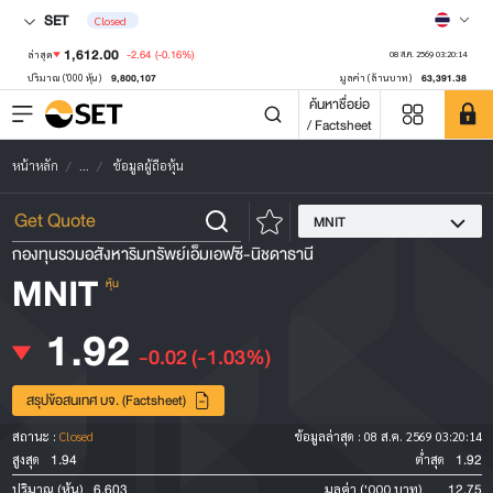
SET
Closed
1,612.00
-2.64
(-0.16%)
ล่าสุด
08 ส.ค. 2569 03:20:14
9,800,107
63,391.38
ปริมาณ ('000 หุ้น)
มูลค่า (ล้านบาท)
ค้นหาชื่อย่อ
/ Factsheet
หน้าหลัก
...
ข้อมูลผู้ถือหุ้น
MNIT
กองทุนรวมอสังหาริมทรัพย์เอ็มเอฟซี-นิชดาธานี
MNIT
หุ้น
1.92
-0.02
(-1.03%)
สรุปข้อสนเทศ บจ. (Factsheet)
สถานะ :
Closed
ข้อมูลล่าสุด :
08 ส.ค. 2569 03:20:14
1.94
1.92
สูงสุด
ต่ำสุด
6,603
12.75
ปริมาณ (หุ้น)
มูลค่า ('000 บาท)