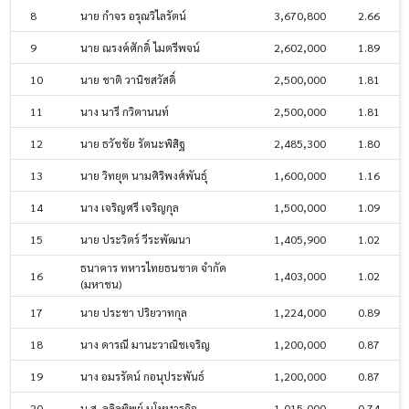
8
นาย กำจร อรุณวิไลรัตน์
3,670,800
2.66
9
นาย ณรงค์ศักดิ์ ไมตรีพจน์
2,602,000
1.89
10
นาย ชาติ วานิชสวัสดิ์
2,500,000
1.81
11
นาง นารี กวิตานนท์
2,500,000
1.81
12
นาย ธวัชชัย รัตนะพิสิฐ
2,485,300
1.80
13
นาย วิทยุต นามศิริพงศ์พันธุ์
1,600,000
1.16
14
นาง เจริญศรี เจริญกุล
1,500,000
1.09
15
นาย ประวิตร์ วีระพัฒนา
1,405,900
1.02
ธนาคาร ทหารไทยธนชาต จำกัด
16
1,403,000
1.02
(มหาชน)
17
นาย ประชา ปริยวาทกุล
1,224,000
0.89
18
นาง ดารณี มานะวาณิชเจริญ
1,200,000
0.87
19
นาง อมรรัตน์ กอนุประพันธ์
1,200,000
0.87
20
น.ส. ลลิลทิพย์ มโหฬารกิจ
1,015,000
0.74