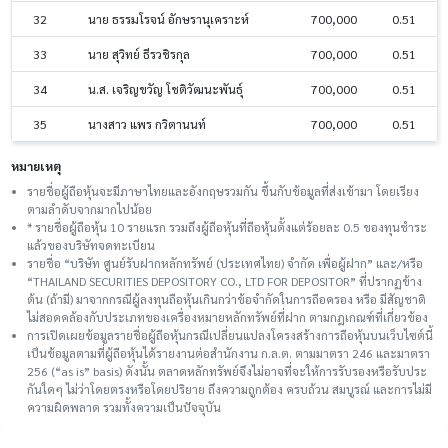
32
นาย ธรรมโรจน์ อักษรานุเคราะห์
700,000
0.51
33
นาย สุวิทย์ ธีรวชิรกุล
700,000
0.51
34
น.ส. เจริญขวัญ โชติวัฒนะพันธุ์
700,000
0.51
35
นางสาว แพร กวิตานนท์
700,000
0.51
หมายเหตุ
รายชื่อผู้ถือหุ้นจะมีภาษาไทยและอังกฤษรวมกัน ขึ้นกับข้อมูลที่ส่งเข้ามา โดยเรียง
ตามลำดับจากมากไปน้อย
* รายชื่อผู้ถือหุ้น 10 รายแรก รวมถึงผู้ถือหุ้นที่ถือหุ้นตั้งแต่ร้อยละ 0.5 ของทุนชําระ
แล้วของบริษัทจดทะเบียน
รายชื่อ “บริษัท ศูนย์รับฝากหลักทรัพย์ (ประเทศไทย) จำกัด เพื่อผู้ฝาก” และ/หรือ
“THAILAND SECURITIES DEPOSITORY CO., LTD FOR DEPOSITOR” ที่ปรากฏข้าง
ต้น (ถ้ามี) มาจากกรณีผู้ลงทุนถือหุ้นเกินกว่าข้อจำกัดในการถือครอง หรือ มีสัญชาติ
ไม่สอดคล้องกับประเภทของเครื่องหมายหลักทรัพย์ที่ฝาก ตามกฎเกณฑ์ที่เกี่ยวข้อง
การเปิดเผยข้อมูลรายชื่อผู้ถือหุ้นกรณีเปลี่ยนแปลงโครงสร้างการถือหุ้นบนเว็บไซต์นี้
เป็นข้อมูลตามที่ผู้ถือหุ้นได้รายงานต่อสำนักงาน ก.ล.ต. ตามมาตรา 246 และมาตรา
256 (“as is” basis) ดังนั้น ตลาดหลักทรัพย์จึงไม่อาจที่จะให้การรับรองหรือรับประ
กันใดๆ ไม่ว่าโดยตรงหรือโดยปริยาย ถึงความถูกต้อง ครบถ้วน สมบูรณ์ และการไม่มี
ความผิดพลาด รวมทั้งความเป็นปัจจุบัน