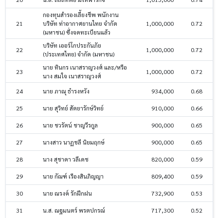
กองทุนสำรองเลี้ยงชีพ พนักงาน
21
บริษัท ท่าอากาศยานไทย จำกัด
1,000,000
0.72
(มหาชน) ซึ่งจดทะเบียนแล้ว
บริษัท เออร์โกประกันภัย
22
1,000,000
0.72
(ประเทศไทย) จำกัด (มหาชน)
นาย ทินกร เนาสราญวงศ์ และ/หรือ
23
1,000,000
0.72
นาง สมใจ เนาสราญวงศ์
24
นาย ภาณุ ธำรงหวัง
934,000
0.68
25
นาย สุวิทย์ สัตยารักษ์วิทย์
910,000
0.66
26
นาย ชวรัตน์ ชาญวีรกูล
900,000
0.65
27
นางสาว นาฏชลี นิยมฤกษ์
900,000
0.65
28
นาง สุชาดา วลีเดช
820,000
0.59
29
นาย กัณฑ์ เรืองสินภิญญา
809,400
0.59
30
นาย ณรงค์ รักฝึกฝน
732,900
0.53
31
น.ส. ณฐมนตร์ พรตปกรณ์
717,300
0.52