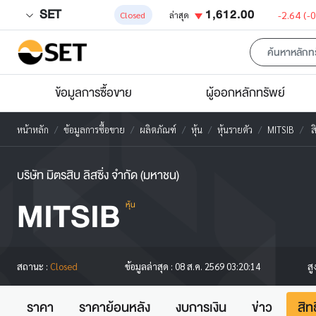
SET
1,612.00
-2.64
(-
Closed
ล่าสุด
ข้อมูลการซื้อขาย
ผู้ออกหลักทรัพย์
หน้าหลัก
ข้อมูลการซื้อขาย
ผลิตภัณฑ์
หุ้น
หุ้นรายตัว
MITSIB
ส
บริษัท มิตรสิบ ลิสซิ่ง จำกัด (มหาชน)
MITSIB
หุ้น
สู
สถานะ :
Closed
ข้อมูลล่าสุด :
08 ส.ค. 2569 03:20:14
ราคา
ราคาย้อนหลัง
งบการเงิน
ข่าว
สิท