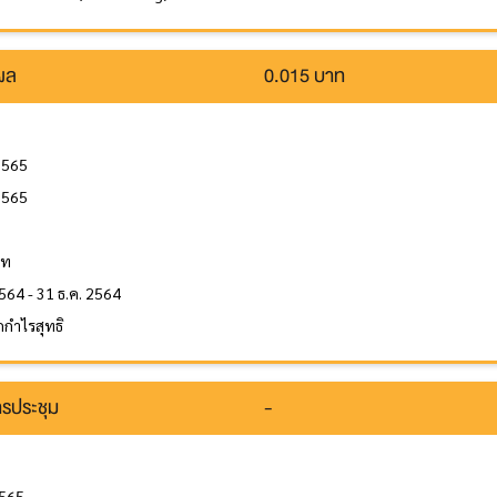
นผล
0.015 บาท
2565
2565
ล
าท
564 - 31 ธ.ค. 2564
กำไรสุทธิ
รประชุม
-
2565