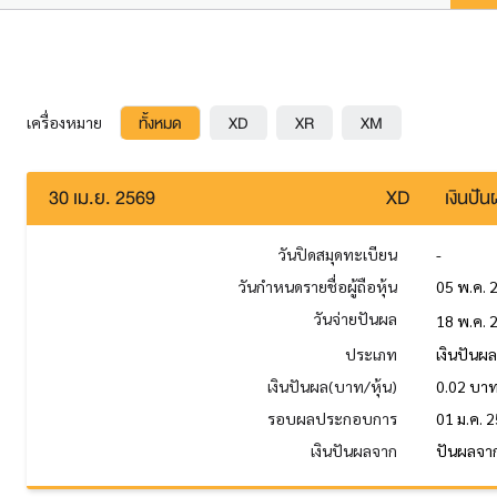
ทั้งหมด
XD
XR
XM
เครื่องหมาย
30 เม.ย. 2569
XD
เงินปั
วันปิดสมุดทะเบียน
-
วันกำหนดรายชื่อผู้ถือหุ้น
05 พ.ค. 
วันจ่ายปันผล
18 พ.ค. 
ประเภท
เงินปันผ
เงินปันผล(บาท/หุ้น)
0.02 บา
รอบผลประกอบการ
01 ม.ค. 2
เงินปันผลจาก
ปันผลจาก