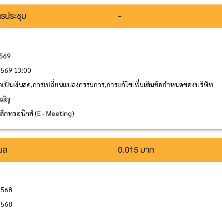
รประชุม
-
2569
 2569 13:00
ลเป็นเงินสด,การเปลี่ยนแปลงกรรมการ,การแก้ไขเพิ่มเติมข้อกำหนดของบริษัท
ามัญ
ิเล็กทรอนิกส์ (E - Meeting)
นผล
0.015 บาท
2568
2568
ล