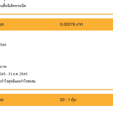
นสื่ออิเล็คทรอนิค
นผล
0.00278 บาท
2566
ล
 บาท
565 - 31 ธ.ค. 2565
กกำไรสุทธิและกำไรสะสม
นผล
20 : 1 หุ้น