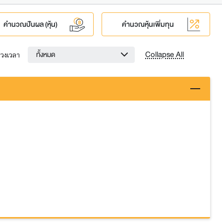
คำนวณปันผล (หุ้น)
คำนวณหุ้นเพิ่มทุน
Collapse All
ทั้งหมด
่วงเวลา