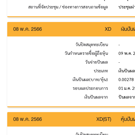
สถานที่จัดประชุม / ช่องทางการสอบถามข้อมูล
ประชุมผ่า
08 พ.ค. 2566
XD
เงินปั
วันปิดสมุดทะเบียน
-
วันกำหนดรายชื่อผู้ถือหุ้น
09 พ.ค. 
วันจ่ายปันผล
-
ประเภท
เงินปันผ
เงินปันผล(บาท/หุ้น)
0.00278
รอบผลประกอบการ
01 ม.ค. 2
เงินปันผลจาก
ปันผลจา
08 พ.ค. 2566
XD(ST)
หุ้นปั
วันปิดสมุดทะเบียน
-