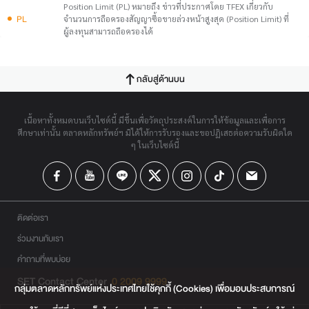
Position Limit (PL) หมายถึง ข่าวที่ประกาศโดย TFEX เกี่ยวกับ
PL
จำนวนการถือครองสัญญาซื้อขายล่วงหน้าสูงสุด (Position Limit) ที่
ผู้ลงทุนสามารถถือครองได้
กลับสู่ด้านบน
เนื้อหาทั้งหมดบนเว็บไซต์นี้ มีขึ้นเพื่อวัตถุประสงค์ในการให้ข้อมูลและเพื่อการ
ศึกษาเท่านั้น ตลาดหลักทรัพย์ฯ มิได้ให้การรับรองและขอปฏิเสธต่อความรับผิดใด
ๆ ในเว็บไซต์นี้
ติดต่อเรา
ร่วมงานกับเรา
คำถามที่พบบ่อย
SET Contact Center
0 2009 9999
กลุ่มตลาดหลักทรัพย์แห่งประเทศไทยใช้คุกกี้ (Cookies) เพื่อมอบประสบการณ์