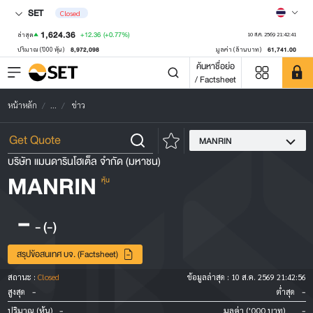
SET
Closed
1,624.36
+12.36
(+0.77%)
ล่าสุด
10 ส.ค. 2569 21:42:41
8,972,098
61,741.00
ปริมาณ ('000 หุ้น)
มูลค่า (ล้านบาท)
ค้นหาชื่อย่อ
/ Factsheet
หน้าหลัก
...
ข่าว
MANRIN
บริษัท แมนดารินโฮเต็ล จำกัด (มหาชน)
MANRIN
หุ้น
-
-
(-)
สรุปข้อสนเทศ บจ. (Factsheet)
สถานะ :
Closed
ข้อมูลล่าสุด :
10 ส.ค. 2569 21:42:56
-
-
สูงสุด
ต่ำสุด
-
-
ปริมาณ (หุ้น)
มูลค่า ('000 บาท)