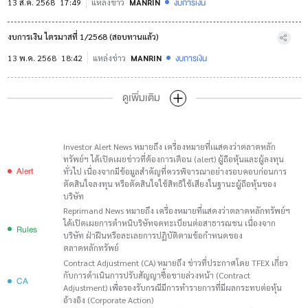
งบการเงิน
13 ส.ค. 2568
17:49
แหล่งข่าว
MANRIN
งบการเงิน ไตรมาสที่ 1/2568 (สอบทานแล้ว)
งบการเงิน
13 พ.ค. 2568
18:42
แหล่งข่าว
MANRIN
ดูเพิ่มเติม
Investor Alert News หมายถึง เครื่องหมายที่เแสดงว่าตลาดหลัก
ทรัพย์ฯ ได้เปิดเผยข่าวที่ต้องการเตือน (alert) ผู้ถือหุ้นและผู้ลงทุน
Alert
ทั่วไป เนื่องจากมีข้อมูลสำคัญที่ควรพิจารณาอย่างรอบคอบก่อนการ
ตัดสินใจลงทุน หรือตัดสินใจใช้สิทธิใช้เสียงในฐานะผู้ถือหุ้นของ
บริษัท
Reprimand News หมายถึง เครื่องหมายที่แสดงว่าตลาดหลักทรัพย์ฯ
ได้เปิดเผยการตำหนิบริษัทจดทะเบียนต่อสาธารณชน เนื่องจาก
Rules
บริษัท ฝ่าฝืนหรือละเลยการปฏิบัติตามข้อกำหนดของ
ตลาดหลักทรัพย์
Contract Adjustment (CA) หมายถึง ข่าวที่ประกาศโดย TFEX เกี่ยว
กับการดำเนินการปรับสัญญาซื้อขายล่วงหน้า (Contract
CA
Adjustment) เพื่อรองรับกรณีมีการทำรายการที่มีผลกระทบต่อหุ้น
อ้างอิง (Corporate Action)