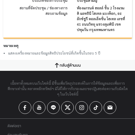
ประเภทของการประชุม
ประชุมสามัญ
สถานที่จัดประชุม / ช่องทางการ
ห้องแกรนด์ ฮอลล์ ชั้น 2 โรงแรม
สอบถามข้อมูล
ดิ แอทธินี โฮเทล แบงค็อก, อะ
ลักซ์ชูรี คอลเล็คชั่น โฮเทล เลขที่
61 ถนนวิทยุ แขวงลุมพินี เขต
ปทุมวัน กรุงเทพมหานคร
หมายเหตุ
แสดงเครื่องหมายและข้อมูลสิทธิประโยชน์ที่เกิดขึ้นในรอบ 5 ปี
กลับสู่ด้านบน
เนื้อหาทั้งหมดบนเว็บไซต์นี้ มีขึ้นเพื่อวัตถุประสงค์ในการให้ข้อมูลและเพื่อการ
ศึกษาเท่านั้น ตลาดหลักทรัพย์ฯ มิได้ให้การรับรองและขอปฏิเสธต่อความรับผิดใด
ๆ ในเว็บไซต์นี้
ติดต่อเรา
ร่วมงานกับเรา