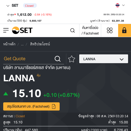
SET
Closed
1,612.00
-2.64
(-0.16%)
ล่าสุด
08 ส.ค. 2569 03:20:14
9,800,107
63,391.38
ปริมาณ ('000 หุ้น)
มูลค่า (ล้านบาท)
ค้นหาชื่อย่อ
/ Factsheet
หน้าหลัก
...
สิทธิประโยชน์
LANNA
บริษัท ลานนารีซอร์สเซส จำกัด (มหาชน)
LANNA
หุ้น
15.10
+0.10
(+0.67%)
สรุปข้อสนเทศ บจ. (Factsheet)
สถานะ :
Closed
ข้อมูลล่าสุด :
08 ส.ค. 2569 03:20:14
15.10
15.00
สูงสุด
ต่ำสุด
447,580
6,726.43
ปริมาณ (หุ้น)
มูลค่า ('000 บาท)