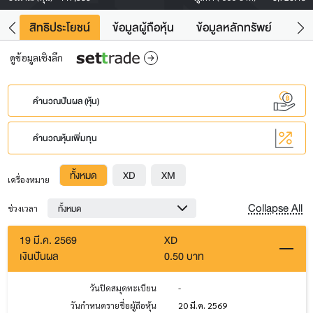
าว
สิทธิประโยชน์
ข้อมูลผู้ถือหุ้น
ข้อมูลหลักทรัพย์
Fac
ดูข้อมูลเชิงลึก
คำนวณปันผล (หุ้น)
คำนวณหุ้นเพิ่มทุน
ทั้งหมด
XD
XM
เครื่องหมาย
Collapse All
ทั้งหมด
ช่วงเวลา
19 มี.ค. 2569
XD
เงินปันผล
0.50 บาท
วันปิดสมุดทะเบียน
-
วันกำหนดรายชื่อผู้ถือหุ้น
20 มี.ค. 2569