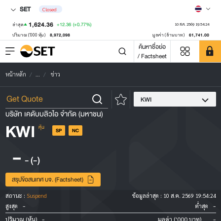
SET
Closed
1,624.36
+12.36
(+0.77%)
ล่าสุด
10 ส.ค. 2569 19:54:24
8,972,098
61,741.00
ปริมาณ ('000 หุ้น)
มูลค่า (ล้านบาท)
ค้นหาชื่อย่อ
/ Factsheet
หน้าหลัก
...
ข่าว
KWI
บริษัท เคดับบลิวไอ จำกัด (มหาชน)
KWI
หุ้น
SP
NC
-
-
(-)
สรุปข้อสนเทศ บจ. (Factsheet)
สถานะ :
Suspend
ข้อมูลล่าสุด :
10 ส.ค. 2569 19:54:24
-
-
สูงสุด
ต่ำสุด
-
-
ปริมาณ (หุ้น)
มูลค่า ('000 บาท)