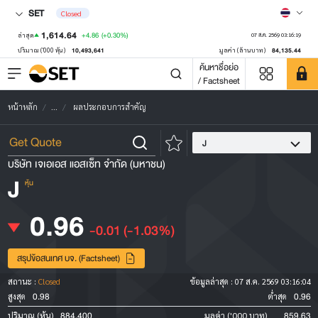
SET
Closed
1,614.64
+4.86
(+0.30%)
ล่าสุด
07 ส.ค. 2569 03:16:19
10,493,641
84,135.44
ปริมาณ ('000 หุ้น)
มูลค่า (ล้านบาท)
ค้นหาชื่อย่อ
/ Factsheet
หน้าหลัก
...
ผลประกอบการสำคัญ
J
บริษัท เจเอเอส แอสเซ็ท จำกัด (มหาชน)
J
หุ้น
0.96
-0.01
(-1.03%)
สรุปข้อสนเทศ บจ. (Factsheet)
สถานะ :
Closed
ข้อมูลล่าสุด :
07 ส.ค. 2569 03:16:04
0.98
0.96
สูงสุด
ต่ำสุด
884,400
859.63
ปริมาณ (หุ้น)
มูลค่า ('000 บาท)