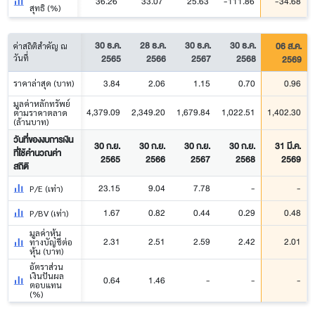
36.26
33.07
25.63
-111.86
-34.68
สุทธิ (%)
30 ธ.ค.
28 ธ.ค.
30 ธ.ค.
30 ธ.ค.
06 ส.ค.
ค่าสถิติสำคัญ ณ
2565
2566
2567
2568
2569
วันที่
3.84
2.06
1.15
0.70
0.96
ราคาล่าสุด (บาท)
มูลค่าหลักทรัพย์
4,379.09
2,349.20
1,679.84
1,022.51
1,402.30
ตามราคาตลาด
(ล้านบาท)
วันที่ของงบการเงิน
30 ก.ย.
30 ก.ย.
30 ก.ย.
30 ก.ย.
31 มี.ค.
ที่ใช้คำนวณค่า
2565
2566
2567
2568
2569
สถิติ
23.15
9.04
7.78
-
-
P/E (เท่า)
1.67
0.82
0.44
0.29
0.48
P/BV (เท่า)
มูลค่าหุ้น
2.31
2.51
2.59
2.42
2.01
ทางบัญชีต่อ
หุ้น (บาท)
อัตราส่วน
เงินปันผล
0.64
1.46
-
-
-
ตอบแทน
(%)