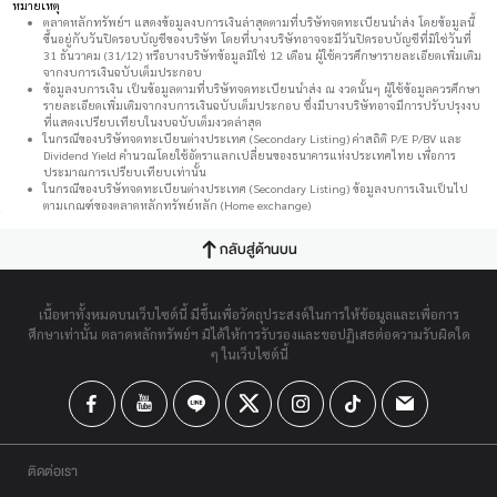
หมายเหตุ
ตลาดหลักทรัพย์ฯ แสดงข้อมูลงบการเงินล่าสุดตามที่บริษัทจดทะเบียนนำส่ง โดยข้อมูลนี้
ขึ้นอยู่กับวันปิดรอบบัญชีของบริษัท โดยที่บางบริษัทอาจจะมีวันปิดรอบบัญชีที่มิใช่วันที่
31 ธันวาคม (31/12) หรือบางบริษัทข้อมูลมิใช่ 12 เดือน ผู้ใช้ควรศึกษารายละเอียดเพิ่มเติม
จากงบการเงินฉบับเต็มประกอบ
ข้อมูลงบการเงิน เป็นข้อมูลตามที่บริษัทจดทะเบียนนำส่ง ณ งวดนั้นๆ ผู้ใช้ข้อมูลควรศึกษา
รายละเอียดเพิ่มเติมจากงบการเงินฉบับเต็มประกอบ ซึ่งมีบางบริษัทอาจมีการปรับปรุงงบ
ที่แสดงเปรียบเทียบในงบฉบับเต็มงวดล่าสุด
ในกรณีของบริษัทจดทะเบียนต่างประเทศ (Secondary Listing) ค่าสถิติ P/E P/BV และ
Dividend Yield คำนวณโดยใช้อัตราแลกเปลี่ยนของธนาคารแห่งประเทศไทย เพื่อการ
ประมาณการเปรียบเทียบเท่านั้น
ในกรณีของบริษัทจดทะเบียนต่างประเทศ (Secondary Listing) ข้อมูลงบการเงินเป็นไป
ตามเกณฑ์ของตลาดหลักทรัพย์หลัก (Home exchange)
กลับสู่ด้านบน
เนื้อหาทั้งหมดบนเว็บไซต์นี้ มีขึ้นเพื่อวัตถุประสงค์ในการให้ข้อมูลและเพื่อการ
ศึกษาเท่านั้น ตลาดหลักทรัพย์ฯ มิได้ให้การรับรองและขอปฏิเสธต่อความรับผิดใด
ๆ ในเว็บไซต์นี้
ติดต่อเรา