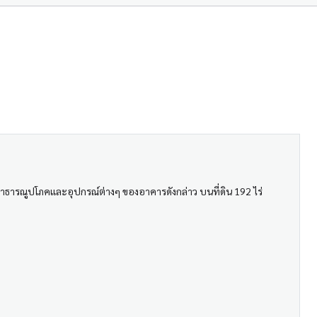
ธารณูปโภคและอุปกรณ์ต่างๆ ของอาคารดังกล่าว บนที่ดิน 192 ไร่