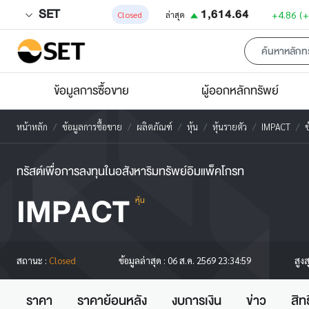
SET
1,614.64
+4.86
(
Closed
ล่าสุด
ข้อมูลการซื้อขาย
ผู้ออกหลักทรัพย์
หน้าหลัก
ข้อมูลการซื้อขาย
ผลิตภัณฑ์
หุ้น
หุ้นรายตัว
IMPACT
ข
ทรัสต์เพื่อการลงทุนในอสังหาริมทรัพย์อิมแพ็คโกรท
IMPACT
หุ้น
สูง
สถานะ :
Closed
ข้อมูลล่าสุด :
06 ส.ค. 2569 23:34:59
ราคา
ราคาย้อนหลัง
งบการเงิน
ข่าว
สิท