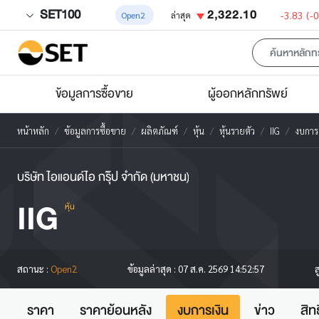
SET100
2,322.10
-3.83
(-
Open2
ล่าสุด
ข้อมูลการซื้อขาย
ผู้ออกหลักทรัพย์
หน้าหลัก
ข้อมูลการซื้อขาย
ผลิตภัณฑ์
หุ้น
หุ้นรายตัว
IIG
งบการเ
บริษัท ไอแอนด์ไอ กรุ๊ป จำกัด (มหาชน)
IIG
หุ้น
ส
สถานะ :
Open2
ข้อมูลล่าสุด :
07 ส.ค. 2569 14:52:57
ราคา
ราคาย้อนหลัง
งบการเงิน
ข่าว
สิท