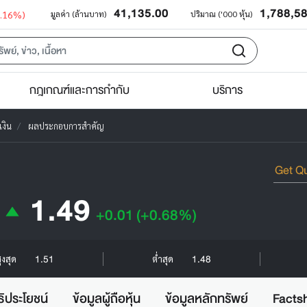
41,135.00
1,788,5
0.16%)
มูลค่า (ล้านบาท)
ปริมาณ ('000 หุ้น)
กฎเกณฑ์และการกำกับ
บริการ
งิน
ผลประกอบการสำคัญ
1.49
+0.01
(+0.68%)
1.51
1.48
ูงสุด
ต่ำสุด
ธิประโยชน์
ข้อมูลผู้ถือหุ้น
ข้อมูลหลักทรัพย์
Facts