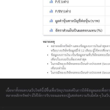
P/E (เท่า)
P/BV (เท่า)
มูลค่าหุ้นทางบัญชีต่อหุ้น (บาท)
อัตราส่วนเงินปันผลตอบแทน (%)
หมายเหตุ
ตลาดหลักทรัพย์ฯ แสดงข้อมูลงบการเงินล่าสุดตามที
หรือบางบริษัทข้อมูลมิใช่ 12 เดือน ผู้ใช้ควรศึ
ข้อมูลงบการเงิน เป็นข้อมูลตามที่บริษัทจดทะเบี
เทียบในงบฉบับเต็มงวดล่าสุด
ในกรณีของบริษัทจดทะเบียนต่างประเทศ (Second
เทียบเท่านั้น
ในกรณีของบริษัทจดทะเบียนต่างประเทศ (Secon
เนื้อหาทั้งหมดบนเว็บไซต์นี้ มีขึ้นเพื่อวัตถุประสงค์ในการให้ข้อมูลและเพื่อก
ตลาดหลักทรัพย์ฯ มิได้ให้การรับรองและขอปฏิเสธต่อความรับผิดใด ๆ ในเว็บไ