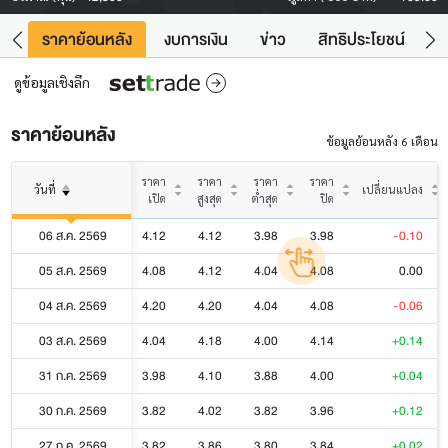
คา
ราคาย้อนหลัง
งบการเงิน
ข่าว
สิทธิประโยชน์
ข้
ดูข้อมูลเชิงลึก
ราคาย้อนหลัง
ข้อมูลย้อนหลัง 6 เดือน
ราคา
ราคา
ราคา
ราคา
วันที่
เปลี่ยนแปลง
เปิด
สูงสุด
ต่ำสุด
ปิด
06 ส.ค. 2569
4.12
4.12
3.98
3.98
-0.10
05 ส.ค. 2569
4.08
4.12
4.04
4.08
0.00
04 ส.ค. 2569
4.20
4.20
4.04
4.08
-0.06
03 ส.ค. 2569
4.04
4.18
4.00
4.14
+0.14
31 ก.ค. 2569
3.98
4.10
3.88
4.00
+0.04
30 ก.ค. 2569
3.82
4.02
3.82
3.96
+0.12
27 ก.ค. 2569
3.82
3.86
3.80
3.84
+0.02