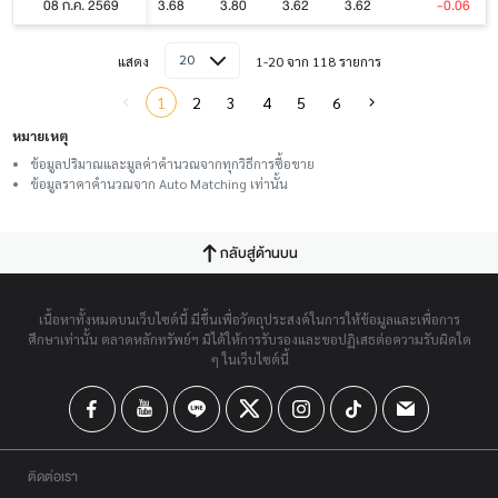
08 ก.ค. 2569
3.68
3.80
3.62
3.62
-0.06
20
แสดง
1-20 จาก 118 รายการ
1
2
3
4
5
6
หมายเหตุ
ข้อมูลปริมาณและมูลค่าคำนวณจากทุกวิธีการซื้อขาย
ข้อมูลราคาคำนวณจาก Auto Matching เท่านั้น
กลับสู่ด้านบน
เนื้อหาทั้งหมดบนเว็บไซต์นี้ มีขึ้นเพื่อวัตถุประสงค์ในการให้ข้อมูลและเพื่อการ
ศึกษาเท่านั้น ตลาดหลักทรัพย์ฯ มิได้ให้การรับรองและขอปฏิเสธต่อความรับผิดใด
ๆ ในเว็บไซต์นี้
ติดต่อเรา