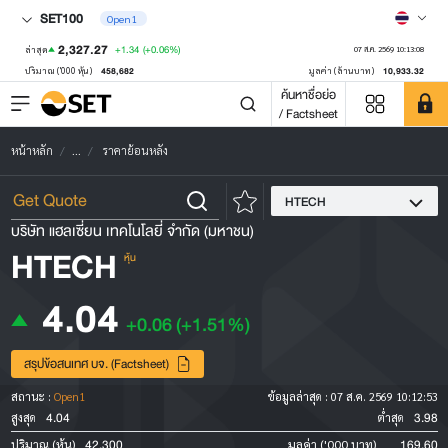
SET100
Open1
2,327.27
+1.34
(+0.06%)
ล่าสุด
07 ส.ค. 2569 10:13:08
458,682
10,933.32
ปริมาณ ('000 หุ้น)
มูลค่า (ล้านบาท)
ค้นหาชื่อย่อ
/ Factsheet
หน้าหลัก
...
ราคาย้อนหลัง
HTECH
บริษัท แฮลเซี่ยน เทคโนโลยี่ จำกัด (มหาชน)
HTECH
หุ้น
4.04
+0.06
(+1.51%)
สรุปข้อสนเทศ บจ. (Factsheet)
สถานะ :
Open1
ข้อมูลล่าสุด :
07 ส.ค. 2569 10:12:53
4.04
3.98
สูงสุด
ต่ำสุด
42,300
169.60
ปริมาณ (หุ้น)
มูลค่า ('000 บาท)