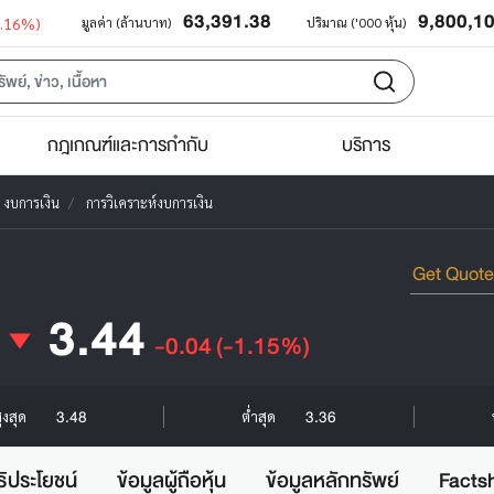
63,391.38
9,800,1
0.16%)
มูลค่า (ล้านบาท)
ปริมาณ ('000 หุ้น)
กฎเกณฑ์และการกำกับ
บริการ
งบการเงิน
การวิเคราะห์งบการเงิน
3.44
-0.04
(-1.15%)
3.48
3.36
ูงสุด
ต่ำสุด
ธิประโยชน์
ข้อมูลผู้ถือหุ้น
ข้อมูลหลักทรัพย์
Facts