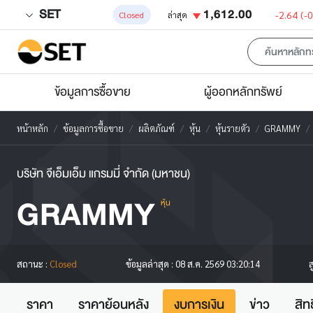
SET
1,612.00
-2.64
(-
Closed
ล่าสุด
ข้อมูลการซื้อขาย
ผู้ออกหลักทรัพย์
หน้าหลัก
ข้อมูลการซื้อขาย
ผลิตภัณฑ์
หุ้น
หุ้นรายตัว
GRAMMY
บริษัท จีเอ็มเอ็ม แกรมมี่ จำกัด (มหาชน)
GRAMMY
หุ้น
ส
สถานะ :
Closed
ข้อมูลล่าสุด :
08 ส.ค. 2569 03:20:14
ราคา
ราคาย้อนหลัง
งบการเงิน
ข่าว
สิท