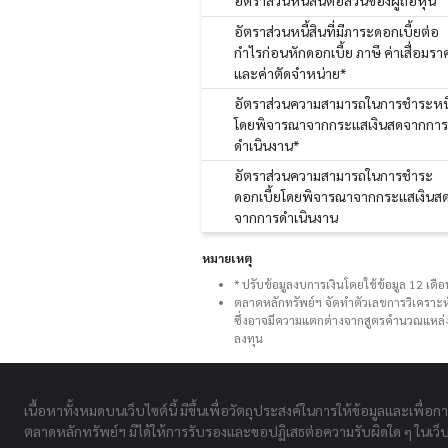
อัตราส่วนหนี้สินต่อส่วนของผู้ถือหุ้น
อัตราส่วนหนี้สินที่มีภาระดอกเบี้ยต่อ
กำไรก่อนหักดอกเบี้ย ภาษี ค่าเสื่อมรา
และค่าตัดจำหน่าย*
อัตราส่วนความสามารถในการชำระหนี
โดยพิจารณาจากกระแสเงินสดจากการ
ดำเนินงาน*
อัตราส่วนความสามารถในการชำระ
ดอกเบี้ยโดยพิจารณาจากกระแสเงินส
จากการดำเนินงาน
หมายเหตุ
* ปรับข้อมูลงบการเงินโดยใช้ข้อมูล 12 เด
ตลาดหลักทรัพย์ฯ จัดทำตัวเลขการวิเคราะห
ซึ่งอาจมีความแตกต่างจากสูตรคำนวณแหล่งอ
ลงทุน
เนื้อหาทั้งหมดบนเว็บไซต์นี้ มีขึ้นเพื่อวัตถุประสงค์ในการให้ข้อมูลและเพื่อก
ตลาดหลักทรัพย์ฯ มิได้ให้การรับรองและขอปฏิเสธต่อความรับผิดใด ๆ ในเว็บไ