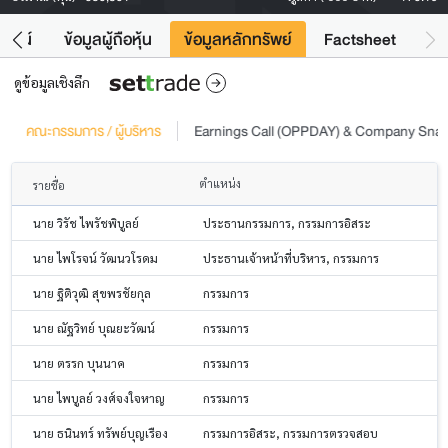
โยชน์
ข้อมูลผู้ถือหุ้น
ข้อมูลหลักทรัพย์
Factsheet
ดูข้อมูลเชิงลึก
คณะกรรมการ / ผู้บริหาร
Earnings Call (OPPDAY) & Company Sna
ตำแหน่ง
รายชื่อ
นาย วิรัช ไพรัชพิบูลย์
ประธานกรรมการ, กรรมการอิสระ
นาย ไพโรจน์ วัฒนวโรดม
ประธานเจ้าหน้าที่บริหาร, กรรมการ
นาย ฐิติวุฒิ สุขพรชัยกุล
กรรมการ
นาย ณัฐวิทย์ บุณยะวัฒน์
กรรมการ
นาย ตรรก บุนนาค
กรรมการ
นาย ไพบูลย์ วงศ์จงใจหาญ
กรรมการ
นาย ธนินทร์ ทรัพย์บุญเรือง
กรรมการอิสระ, กรรมการตรวจสอบ