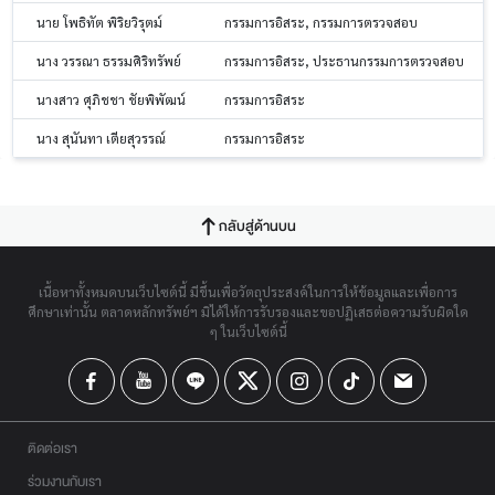
นาย โพธิทัต พิริยวิรุตม์
กรรมการอิสระ, กรรมการตรวจสอบ
นาง วรรณา ธรรมศิริทรัพย์
กรรมการอิสระ, ประธานกรรมการตรวจสอบ
นางสาว ศุภิชชา ชัยพิพัฒน์
กรรมการอิสระ
นาง สุนันทา เตียสุวรรณ์
กรรมการอิสระ
กลับสู่ด้านบน
เนื้อหาทั้งหมดบนเว็บไซต์นี้ มีขึ้นเพื่อวัตถุประสงค์ในการให้ข้อมูลและเพื่อการ
ศึกษาเท่านั้น ตลาดหลักทรัพย์ฯ มิได้ให้การรับรองและขอปฏิเสธต่อความรับผิดใด
ๆ ในเว็บไซต์นี้
ติดต่อเรา
ร่วมงานกับเรา