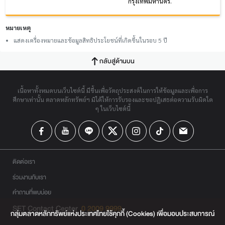
กรุงเทพมหานคร.
หมายเหตุ
แสดงเครื่องหมายและข้อมูลสิทธิประโยชน์ที่เกิดขึ้นในรอบ 5 ปี
กลับสู่ด้านบน
เนื้อหาทั้งหมดบนเว็บไซต์นี้ มีขึ้นเพื่อวัตถุประสงค์ในการให้ข้อมูลและเพื่อการ
ศึกษาเท่านั้น ตลาดหลักทรัพย์ฯ มิได้ให้การรับรองและขอปฏิเสธต่อความรับผิดใด
ๆ ในเว็บไซต์นี้
ติดต่อเรา
ร่วมงานกับเรา
คำถามที่พบบ่อย
SET Contact Center
0 2009 9999
กลุ่มตลาดหลักทรัพย์แห่งประเทศไทยใช้คุกกี้ (Cookies) เพื่อมอบประสบการณ์