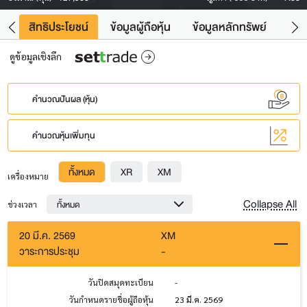
าว
สิทธิประโยชน์
ข้อมูลผู้ถือหุ้น
ข้อมูลหลักทรัพย์
Fac
ดูข้อมูลเชิงลึก
คำนวณปันผล (หุ้น)
คำนวณหุ้นเพิ่มทุน
ทั้งหมด
XR
XM
เครื่องหมาย
Collapse All
ทั้งหมด
ช่วงเวลา
20 มี.ค. 2569
XM
วาระการประชุม
-
วันปิดสมุดทะเบียน
-
วันกำหนดรายชื่อผู้ถือหุ้น
23 มี.ค. 2569