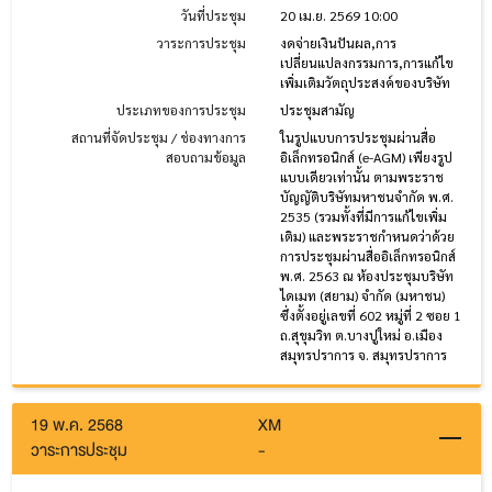
วันที่ประชุม
20 เม.ย. 2569 10:00
วาระการประชุม
งดจ่ายเงินปันผล,การ
เปลี่ยนแปลงกรรมการ,การแก้ไข
เพิ่มเติมวัตถุประสงค์ของบริษัท
ประเภทของการประชุม
ประชุมสามัญ
สถานที่จัดประชุม / ช่องทางการ
ในรูปแบบการประชุมผ่านสื่อ
สอบถามข้อมูล
อิเล็กทรอนิกส์ (e-AGM) เพียงรูป
แบบเดียวเท่านั้น ตามพระราช
บัญญัติบริษัทมหาชนจำกัด พ.ศ.
2535 (รวมทั้งที่มีการแก้ไขเพิ่ม
เติม) และพระราชกำหนดว่าด้วย
การประชุมผ่านสื่ออิเล็กทรอนิกส์
พ.ศ. 2563 ณ ห้องประชุมบริษัท
ไดเมท (สยาม) จำกัด (มหาชน)
ซึ่งตั้งอยู่เลขที่ 602 หมู่ที่ 2 ซอย 1
ถ.สุขุมวิท ต.บางปูใหม่ อ.เมือง
สมุทรปราการ จ. สมุทรปราการ
19 พ.ค. 2568
XM
วาระการประชุม
-