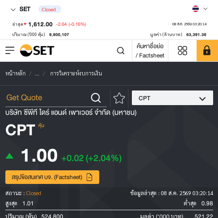
SET
Closed
1,612.00
-2.64
(-0.16%)
ล่าสุด
08 ส.ค. 2569 03:20:14
9,800,107
63,391.38
ปริมาณ ('000 หุ้น)
มูลค่า (ล้านบาท)
ค้นหาชื่อย่อ
/ Factsheet
หน้าหลัก
...
การวิเคราะห์งบการเงิน
CPT
บริษัท ซีพีที ไดร์ แอนด์ เพาเวอร์ จำกัด (มหาชน)
CPT
หุ้น
1.00
+0.02
(+2.04%)
สรุปข้อสนเทศ บจ. (Factsheet)
สถานะ :
Closed
ข้อมูลล่าสุด :
08 ส.ค. 2569 03:20:14
1.01
0.98
สูงสุด
ต่ำสุด
524,800
521.22
ปริมาณ (หุ้น)
มูลค่า ('000 บาท)