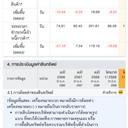
สินค้า*
-10.44
-0.24
19.69
-9.52
1
เพิ่มขึ้น
วัน
(ลดลง)
74.91
82.45
201.61
86.59
12
ระยะเวลา
วัน
ชำระหนี้เจ้า
หนี้การค้า*
-37.19
7.54
119.16
-18.58
3
เพิ่มขึ้น
วัน
(ลดลง)
4. การประเมินมูลค่าสินทรัพย์
งบปี
งบปี
งบปี
ไตรมาส
ไต
2566
2567
2568
1/ 2568
1/ 
รายการข้อมูล
หน่วย
31 ธ.ค.
31 ธ.ค.
31 ธ.ค.
31 มี.ค.
31
2566
2567
2568
2568
4.1 การด้อยค่าของสินทรัพย์
คำอธิบาย
(ข้อมูลที่แสดง : เครื่องหมายบวก หมายถึงมีการด้อยค่า;
เครื่องหมายลบ (-) หมายถึงเป็นการกลับรายการ)
การเติบโตของบริษัทสามารถดำเนินการได้หลายรูป
แบบ ที่พบได้บ่อยคือ การขยายการลงทุนเอง หรือ
การซื้อสินทรัพย์หรือควบรวมบริษัทอื่นที่ดำเนินการ