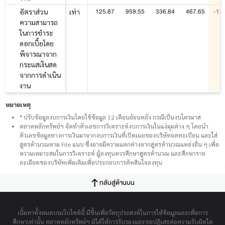
125.87
959.55
336.84
467.65
-13
อัตราส่วน
เท่า
ความสามารถ
ในการชำระ
ดอกเบี้ยโดย
พิจารณาจาก
กระแสเงินสด
จากการดำเนิน
งาน
หมายเหตุ
* ปรับข้อมูลงบการเงินโดยใช้ข้อมูล 12 เดือนย้อนหลัง กรณีเป็นงบไตรมาส
ตลาดหลักทรัพย์ฯ จัดทำตัวเลขการวิเคราะห์งบการเงินในแง่มุมต่าง ๆ โดยนำ
ตัวเลขข้อมูลทางการเงินมาจากงบการเงินที่เปิดเผยของบริษัทจดทะเบียน และใส่
สูตรคำนวณตาม File แนบ ซึ่งอาจมีความแตกต่างจากสูตรคำนวณแหล่งอื่น ๆ เพื่อ
ความเหมาะสมในการวิเคราะห์ ผู้ลงทุนควรศึกษาสูตรคำนวณ และศึกษาราย
ละเอียดของบริษัทเพิ่มเติมเพื่อประกอบการตัดสินใจลงทุน
กลับสู่ด้านบน
เนื้อหาทั้งหมดบนเว็บไซต์นี้ มีขึ้นเพื่อวัตถุประสงค์ในการให้ข้อมูลและเพื่อการ
ศึกษาเท่านั้น ตลาดหลักทรัพย์ฯ มิได้ให้การรับรองและขอปฏิเสธต่อความรับผิดใด