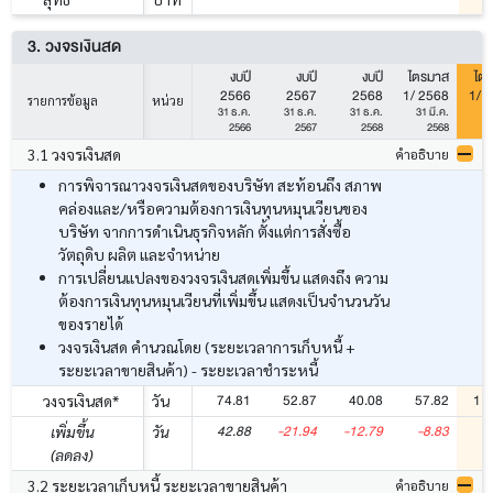
3. วงจรเงินสด
งบปี
งบปี
งบปี
ไตรมาส
ไต
2566
2567
2568
1/ 2568
1/ 
รายการข้อมูล
หน่วย
31 ธ.ค.
31 ธ.ค.
31 ธ.ค.
31 มี.ค.
31
2566
2567
2568
2568
3.1 วงจรเงินสด
คำอธิบาย
การพิจารณาวงจรเงินสดของบริษัท สะท้อนถึง สภาพ
คล่องและ/หรือความต้องการเงินทุนหมุนเวียนของ
บริษัท จากการดำเนินธุรกิจหลัก ตั้งแต่การสั่งซื้อ
วัตถุดิบ ผลิต และจำหน่าย
การเปลี่ยนแปลงของวงจรเงินสดเพิ่มขึ้น แสดงถึง ความ
ต้องการเงินทุนหมุนเวียนที่เพิ่มขึ้น แสดงเป็นจำนวนวัน
ของรายได้
วงจรเงินสด คำนวณโดย (ระยะเวลาการเก็บหนี้ +
ระยะเวลาขายสินค้า) - ระยะเวลาชำระหนี้
74.81
52.87
40.08
57.82
11
วงจรเงินสด*
วัน
42.88
-21.94
-12.79
-8.83
5
เพิ่มขึ้น
วัน
(ลดลง)
3.2 ระยะเวลาเก็บหนี้ ระยะเวลาขายสินค้า
คำอธิบาย