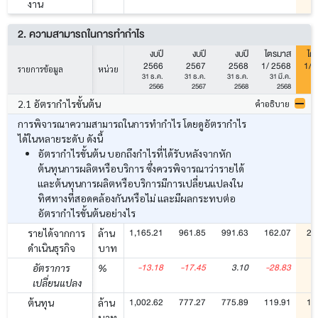
งาน
2. ความสามารถในการทำกำไร
งบปี
งบปี
งบปี
ไตรมาส
ไต
2566
2567
2568
1/ 2568
1/ 
รายการข้อมูล
หน่วย
31 ธ.ค.
31 ธ.ค.
31 ธ.ค.
31 มี.ค.
31
2566
2567
2568
2568
2.1 อัตรากำไรขั้นต้น
คำอธิบาย
การพิจารณาความสามารถในการทำกำไร โดยดูอัตรากำไร
ได้ในหลายระดับ ดังนี้
อัตรากำไรขั้นต้น บอกถึงกำไรที่ได้รับหลังจากหัก
ต้นทุนการผลิตหรือบริการ ซึ่งควรพิจารณาว่ารายได้
และต้นทุนการผลิตหรือบริการมีการเปลี่ยนแปลงใน
ทิศทางที่สอดคล้องกันหรือไม่ และมีผลกระทบต่อ
อัตรากำไรขั้นต้นอย่างไร
1,165.21
961.85
991.63
162.07
24
รายได้จากการ
ล้าน
ดำเนินธุรกิจ
บาท
-13.18
-17.45
3.10
-28.83
5
อัตราการ
%
เปลี่ยนแปลง
1,002.62
777.27
775.89
119.91
18
ต้นทุน
ล้าน
บาท