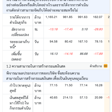
อย่างต่อเนื่องหรือเติบโตอย่างไร และรายได้จากการดำเนิน
งานดังกล่าวสามารถจัดเก็บได้อย่างเหมาะสมหรือไม่
1,165.21
961.85
991.63
162.07
24
รายได้จากการ
ล้าน
ดำเนินธุรกิจ
บาท
-13.18
-17.45
3.10
-28.83
5
อัตราการ
%
เปลี่ยนแปลง
94.58
80.42
167.10
78.15
15
ระยะเวลาเก็บ
วัน
หนี้*
16.13
-14.16
86.68
-17.89
7
เพิ่มขึ้น
วัน
(ลดลง)
1.2 ความสามารถในการสร้างกระแสเงินสด
คำอธิบาย
พิจารณาผลประกอบการของบริษัท ซึ่งสะท้อนความ
สามารถในการสร้างกระแสเงินสด เพื่อเป็นเงินทุนหมุนเวียน
77.15
71.50
77.14
16.28
1
กำไร (ขาดทุน)
ล้าน
สุทธิ
บาท
40.65
214.13
57.13
20.99
-16
เงินสดสุทธิได้
ล้าน
มา (ใช้ไป) ใน
บาท
กิจกรรมดำเนิน