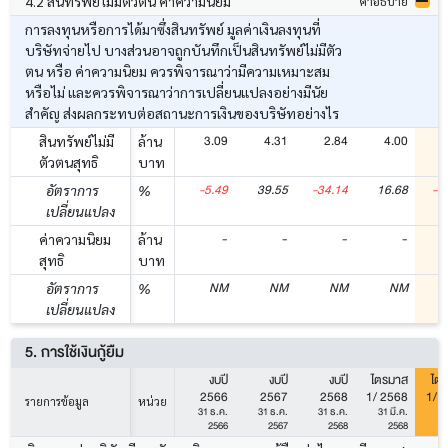
4.2 สินทรัพย์ไม่มีตัวตน ค่าความนิยม
คำอธิบาย
การลงทุนหรือการได้มาซึ่งสินทรัพย์ มูลค่าเงินลงทุนที่
บริษัทจ่ายไป บางส่วนอาจถูกบันทึกเป็นสินทรัพย์ไม่มีตัว
ตน หรือ ค่าความนิยม ควรพิจารณาว่ามีความเหมาะสม
หรือไม่ และควรพิจารณาว่าการเปลี่ยนแปลงอย่างมีนัย
สำคัญ ส่งผลกระทบต่อสถานะการเงินของบริษัทอย่างไร
3.09
4.31
2.84
4.00
สินทรัพย์ไม่มี
ล้าน
ตัวตนสุทธิ
บาท
-5.49
39.55
-34.14
16.68
-3
อัตราการ
%
เปลี่ยนแปลง
-
-
-
-
ค่าความนิยม
ล้าน
สุทธิ
บาท
NM
NM
NM
NM
อัตราการ
%
เปลี่ยนแปลง
5. การใช้เงินกู้ยืม
งบปี
งบปี
งบปี
ไตรมาส
ไต
2566
2567
2568
1/ 2568
1/ 
รายการข้อมูล
หน่วย
31 ธ.ค.
31 ธ.ค.
31 ธ.ค.
31 มี.ค.
31
2566
2567
2568
2568