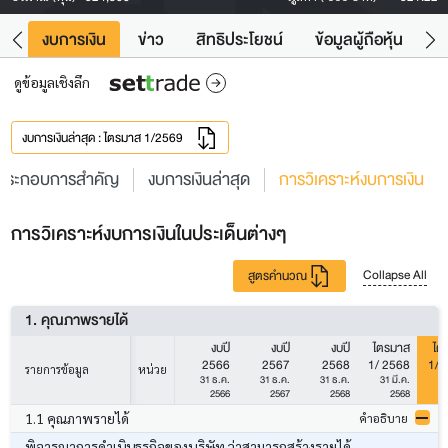
ัง
งบการเงิน
ข่าว
สิทธิประโยชน์
ข้อมูลผู้ถือหุ้น
ข
ดูข้อมูลเชิงลึก
งบการเงินล่าสุด : ไตรมาส 1/2569
ประกอบการสำคัญ
งบการเงินล่าสุด
การวิเคราะห์งบการเงิน
การวิเคราะห์งบการเงินในประเด็นต่างๆ
Collapse All
สูตรคำนวณ
1. คุณภาพรายได้
งบปี
งบปี
งบปี
ไตรมาส
ไต
2566
2567
2568
1/ 2568
1/ 
รายการข้อมูล
หน่วย
31 ธ.ค.
31 ธ.ค.
31 ธ.ค.
31 มี.ค.
31
2566
2567
2568
2568
1.1 คุณภาพรายได้
คำอธิบาย
พิจารณาการดำเนินธุรกิจของบริษัท ว่าสามารถสร้างรายได้