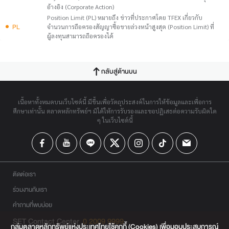
อ้างอิง (Corporate Action)
Position Limit (PL) หมายถึง ข่าวที่ประกาศโดย TFEX เกี่ยวกับ
PL
จำนวนการถือครองสัญญาซื้อขายล่วงหน้าสูงสุด (Position Limit) ที่
ผู้ลงทุนสามารถถือครองได้
กลับสู่ด้านบน
เนื้อหาทั้งหมดบนเว็บไซต์นี้ มีขึ้นเพื่อวัตถุประสงค์ในการให้ข้อมูลและเพื่อการ
ศึกษาเท่านั้น ตลาดหลักทรัพย์ฯ มิได้ให้การรับรองและขอปฏิเสธต่อความรับผิดใด
ๆ ในเว็บไซต์นี้
ติดต่อเรา
ร่วมงานกับเรา
คำถามที่พบบ่อย
SET Contact Center
0 2009 9999
กลุ่มตลาดหลักทรัพย์แห่งประเทศไทยใช้คุกกี้ (Cookies) เพื่อมอบประสบการณ์