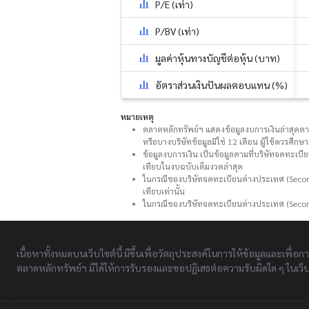
P/E (เท่า)
P/BV (เท่า)
มูลค่าหุ้นทางบัญชีต่อหุ้น (บาท)
อัตราส่วนเงินปันผลตอบแทน (%)
หมายเหตุ
ตลาดหลักทรัพย์ฯ แสดงข้อมูลงบการเงินล่าสุดตามที
หรือบางบริษัทข้อมูลมิใช่ 12 เดือน ผู้ใช้ควรศึ
ข้อมูลงบการเงิน เป็นข้อมูลตามที่บริษัทจดทะเบี
เทียบในงบฉบับเต็มงวดล่าสุด
ในกรณีของบริษัทจดทะเบียนต่างประเทศ (Second
เทียบเท่านั้น
ในกรณีของบริษัทจดทะเบียนต่างประเทศ (Secon
เนื้อหาทั้งหมดบนเว็บไซต์นี้ มีขึ้นเพื่อวัตถุประสงค์ในการให้ข้อมูลและเพื่อก
ตลาดหลักทรัพย์ฯ มิได้ให้การรับรองและขอปฏิเสธต่อความรับผิดใด ๆ ในเว็บไ