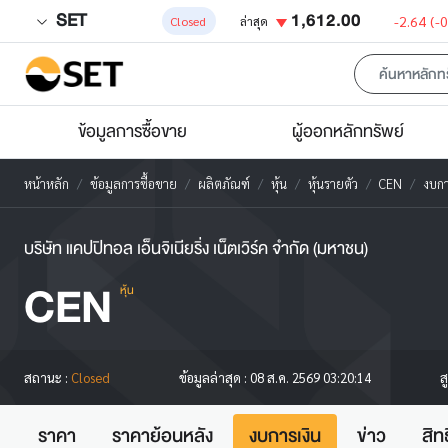
SET
1,612.00
-2.64
(-
Closed
ล่าสุด
ข้อมูลการซื้อขาย
ผู้ออกหลักทรัพย์
หน้าหลัก
ข้อมูลการซื้อขาย
ผลิตภัณฑ์
หุ้น
หุ้นรายตัว
CEN
งบกา
บริษัท แคปปิทอล เอ็นจิเนียริ่ง เน็ตเวิร์ค จำกัด (มหาชน)
CEN
หุ้น
ส
สถานะ :
Closed
ข้อมูลล่าสุด :
08 ส.ค. 2569 03:20:14
ราคา
ราคาย้อนหลัง
งบการเงิน
ข่าว
สิท