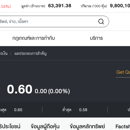
63,391.38
9,800,1
0.16%)
มูลค่า (ล้านบาท)
ปริมาณ ('000 หุ้น)
กฎเกณฑ์และการกำกับ
บริการ
รเงิน
ผลประกอบการสำคัญ
0.60
0.00
(0.00%)
0.60
0.58
ูงสุด
ต่ำสุด
ป
ธิประโยชน์
ข้อมูลผู้ถือหุ้น
ข้อมูลหลักทรัพย์
Facts